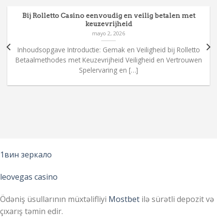
Bij Rolletto Casino eenvoudig en veilig betalen met
keuzevrijheid
mayo 2, 2026
Inhoudsopgave Introductie: Gemak en Veiligheid bij Rolletto
Betaalmethodes met Keuzevrijheid Veiligheid en Vertrouwen
Spelervaring en […]
1вин зеркало
leovegas casino
Ödəniş üsullarının müxtəlifliyi
Mostbet
ilə sürətli depozit və
çıxarış təmin edir.