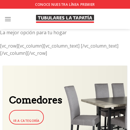
Skip
CONOCE NUESTRA LÍNEA PREMIER
to
content
La mejor opción para tu hogar
[vc_row][vc_column][vc_column_text]
[/vc_column_text]
[/vc_column][/vc_row]
Comedores
IR A CATEGORÍA