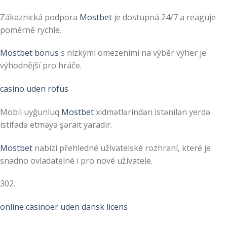
Zákaznická podpora
Mostbet
je dostupná 24/7 a reaguje
poměrně rychle.
Mostbet bonus
s nízkými omezeními na výběr výher je
výhodnější pro hráče.
casino uden rofus
Mobil uyğunluq
Mostbet
xidmətlərindən istənilən yerdə
istifadə etməyə şərait yaradır.
Mostbet
nabízí přehledné uživatelské rozhraní, které je
snadno ovladatelné i pro nové uživatele.
302.
online casinoer uden dansk licens