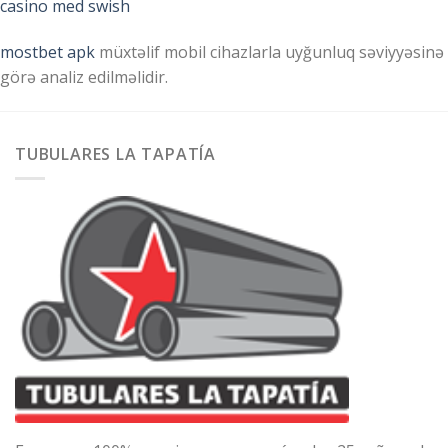
casino med swish
mostbet apk
müxtəlif mobil cihazlarla uyğunluq səviyyəsinə
görə analiz edilməlidir.
TUBULARES LA TAPATÍA