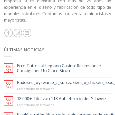
Empresa 100% mexicana con más de 25 años de
experiencia en el diseño y fabricación de todo tipo de
muebles tubulares. Contamos con venta a minoristas y
mayoristas.
ÚLTIMAS NOTICIAS
Ecco Tutto sul Legiano Casino: Recensioni e
05
Ago
Consigli per Un Gioco Sicuro
Radosne_wyzwanie_z_kurczakiem_w_chicken_road_
05
Ago
en
Comentarios desactivados
Radosne_wyzwanie_z_kurczakiem_w_chicke
18’000+ Titel von 118 Anbietern in der Schweiz
05
Ago
en
Comentarios desactivados
18’000+
Titel
Kiváló_stratégiák_a_rocky_spin_promo_code_segít