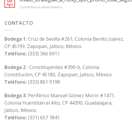
05
von
Ago
en
Comentarios desactivados
118
Kiváló_stratégiák_a_rocky_spin_promo_code
Anbietern
in
CONTACTO
der
Schweiz
Bodega 1:
Cruz de Sevilla #261, Colonia Benito Juárez,
CP 45199, Zapopan, Jalisco, México.
Teléfono:
(333) 366 6911
Bodega 2 :
Constituyentes #390-b, Colonia
Constitución, CP 45180, Zapopan, Jalisco, México.
Teléfono:
(333) 861 9198
Bodega 3:
Periférico Manuel Gómez Morin #1471,
Colonia Huentitán el Alto, CP 44390, Guadalajara,
Jalisco, México.
Teléfono:
(331) 657 7841