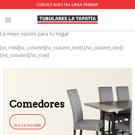
Skip
CONOCE NUESTRA LÍNEA PREMIER
to
content
La mejor opción para tu hogar
[vc_row][vc_column][vc_column_text]
[/vc_column_text]
[/vc_column][/vc_row]
Comedores
IR A CATEGORÍA