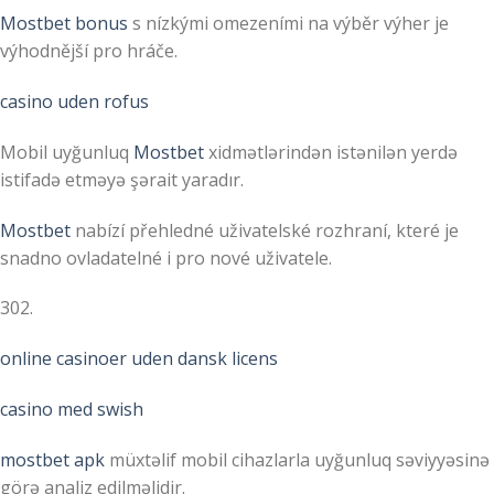
Mostbet bonus
s nízkými omezeními na výběr výher je
výhodnější pro hráče.
casino uden rofus
Mobil uyğunluq
Mostbet
xidmətlərindən istənilən yerdə
istifadə etməyə şərait yaradır.
Mostbet
nabízí přehledné uživatelské rozhraní, které je
snadno ovladatelné i pro nové uživatele.
302.
online casinoer uden dansk licens
casino med swish
mostbet apk
müxtəlif mobil cihazlarla uyğunluq səviyyəsinə
görə analiz edilməlidir.