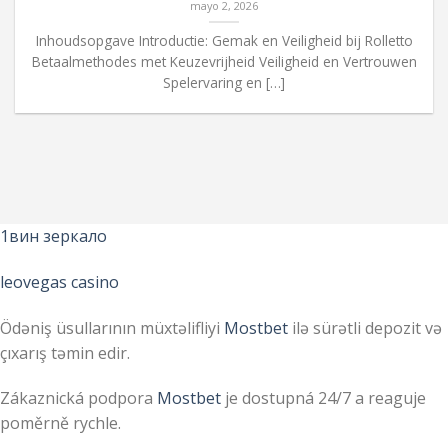
mayo 2, 2026
Inhoudsopgave Introductie: Gemak en Veiligheid bij Rolletto
Betaalmethodes met Keuzevrijheid Veiligheid en Vertrouwen
Spelervaring en […]
1вин зеркало
leovegas casino
Ödəniş üsullarının müxtəlifliyi
Mostbet
ilə sürətli depozit və
çıxarış təmin edir.
Zákaznická podpora
Mostbet
je dostupná 24/7 a reaguje
poměrně rychle.