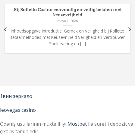
Bij Rolletto Casino eenvoudig en veilig betalen met
keuzevrijheid
mayo 2, 2026
Inhoudsopgave Introductie: Gemak en Veiligheid bij Rolletto
Betaalmethodes met Keuzevrijheid Veiligheid en Vertrouwen
Spelervaring en […]
1вин зеркало
leovegas casino
Ödəniş üsullarının müxtəlifliyi
Mostbet
ilə sürətli depozit və
çıxarış təmin edir.