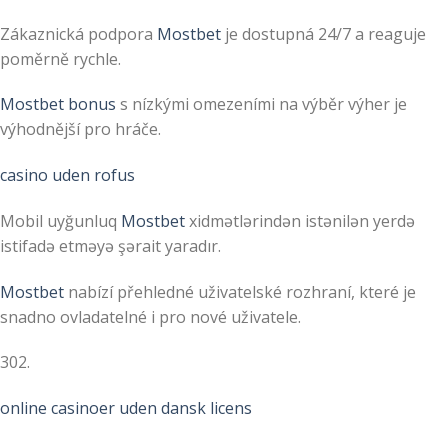
Zákaznická podpora
Mostbet
je dostupná 24/7 a reaguje
poměrně rychle.
Mostbet bonus
s nízkými omezeními na výběr výher je
výhodnější pro hráče.
casino uden rofus
Mobil uyğunluq
Mostbet
xidmətlərindən istənilən yerdə
istifadə etməyə şərait yaradır.
Mostbet
nabízí přehledné uživatelské rozhraní, které je
snadno ovladatelné i pro nové uživatele.
302.
online casinoer uden dansk licens