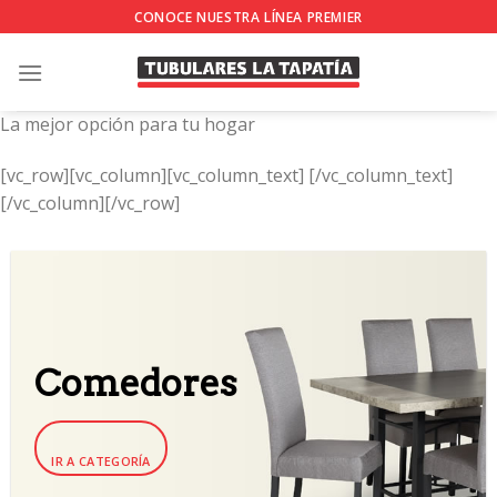
Skip
CONOCE NUESTRA LÍNEA PREMIER
to
content
La mejor opción para tu hogar
[vc_row][vc_column][vc_column_text]
[/vc_column_text]
[/vc_column][/vc_row]
Comedores
IR A CATEGORÍA