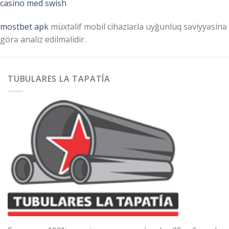
casino med swish
mostbet apk
müxtəlif mobil cihazlarla uyğunluq səviyyəsinə
görə analiz edilməlidir.
TUBULARES LA TAPATÍA