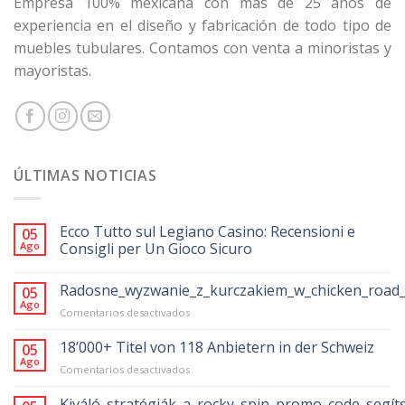
Empresa 100% mexicana con más de 25 años de
experiencia en el diseño y fabricación de todo tipo de
muebles tubulares. Contamos con venta a minoristas y
mayoristas.
ÚLTIMAS NOTICIAS
Ecco Tutto sul Legiano Casino: Recensioni e
05
Ago
Consigli per Un Gioco Sicuro
Radosne_wyzwanie_z_kurczakiem_w_chicken_road_
05
Ago
en
Comentarios desactivados
Radosne_wyzwanie_z_kurczakiem_w_chicke
18’000+ Titel von 118 Anbietern in der Schweiz
05
Ago
en
Comentarios desactivados
18’000+
Titel
Kiváló_stratégiák_a_rocky_spin_promo_code_segít