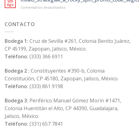
05
von
Ago
en
Comentarios desactivados
118
Kiváló_stratégiák_a_rocky_spin_promo_code
Anbietern
in
CONTACTO
der
Schweiz
Bodega 1:
Cruz de Sevilla #261, Colonia Benito Juárez,
CP 45199, Zapopan, Jalisco, México.
Teléfono:
(333) 366 6911
Bodega 2 :
Constituyentes #390-b, Colonia
Constitución, CP 45180, Zapopan, Jalisco, México.
Teléfono:
(333) 861 9198
Bodega 3:
Periférico Manuel Gómez Morin #1471,
Colonia Huentitán el Alto, CP 44390, Guadalajara,
Jalisco, México.
Teléfono:
(331) 657 7841