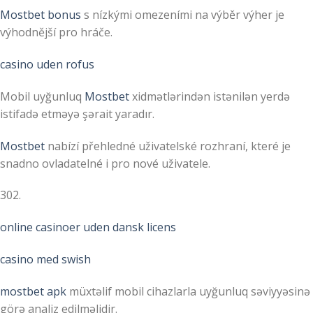
Mostbet bonus
s nízkými omezeními na výběr výher je
výhodnější pro hráče.
casino uden rofus
Mobil uyğunluq
Mostbet
xidmətlərindən istənilən yerdə
istifadə etməyə şərait yaradır.
Mostbet
nabízí přehledné uživatelské rozhraní, které je
snadno ovladatelné i pro nové uživatele.
302.
online casinoer uden dansk licens
casino med swish
mostbet apk
müxtəlif mobil cihazlarla uyğunluq səviyyəsinə
görə analiz edilməlidir.