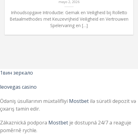
mayo 2, 2026
Inhoudsopgave Introductie: Gemak en Veiligheid bij Rolletto
Betaalmethodes met Keuzevrijheid Veiligheid en Vertrouwen
Spelervaring en […]
1вин зеркало
leovegas casino
Ödəniş üsullarının müxtəlifliyi
Mostbet
ilə sürətli depozit və
çıxarış təmin edir.
Zákaznická podpora
Mostbet
je dostupná 24/7 a reaguje
poměrně rychle.