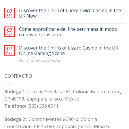
Discover the Thrill of Lucky Twice Casino in the
07
Ago
UK Now
Come approfittare del fine settimana in modo
07
Ago
creativo e rilassante
Discover the Thrills of Lizaro Casino in the UK
07
Ago
Online Gaming Scene
en
Comentarios desactivados
Discover
the
Thrills
CONTACTO
of
Lizaro
Casino
Bodega 1:
Cruz de Sevilla #261, Colonia Benito Juárez,
in
CP 45199, Zapopan, Jalisco, México.
the
UK
Teléfono:
(333) 366 6911
Online
Gaming
Bodega 2 :
Constituyentes #390-b, Colonia
Scene
Constitución, CP 45180, Zapopan, Jalisco, México.