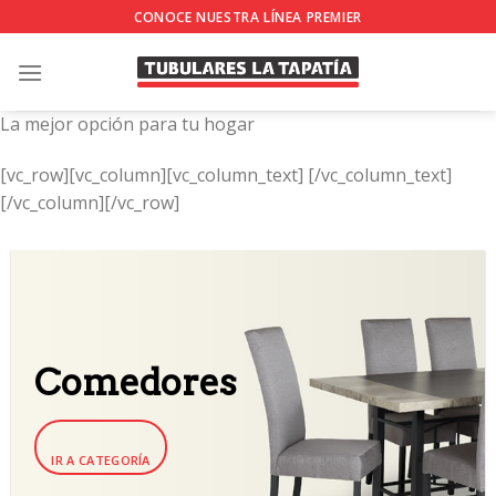
Skip
CONOCE NUESTRA LÍNEA PREMIER
to
content
La mejor opción para tu hogar
[vc_row][vc_column][vc_column_text]
[/vc_column_text]
[/vc_column][/vc_row]
Comedores
IR A CATEGORÍA