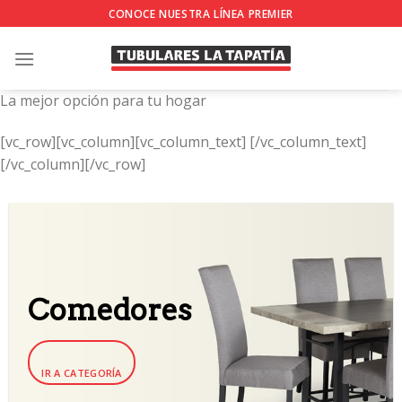
Skip
CONOCE NUESTRA LÍNEA PREMIER
to
content
La mejor opción para tu hogar
[vc_row][vc_column][vc_column_text]
[/vc_column_text]
[/vc_column][/vc_row]
Comedores
IR A CATEGORÍA