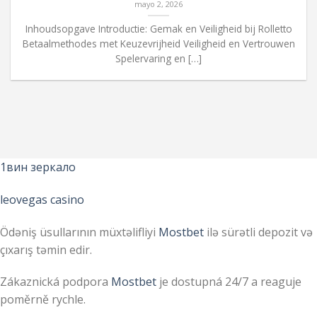
mayo 2, 2026
Inhoudsopgave Introductie: Gemak en Veiligheid bij Rolletto
Betaalmethodes met Keuzevrijheid Veiligheid en Vertrouwen
Spelervaring en […]
1вин зеркало
leovegas casino
Ödəniş üsullarının müxtəlifliyi
Mostbet
ilə sürətli depozit və
çıxarış təmin edir.
Zákaznická podpora
Mostbet
je dostupná 24/7 a reaguje
poměrně rychle.