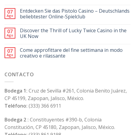
Entdecken Sie das Pistolo Casino – Deutschlands
07
Ago
beliebtester Online-Spielclub
Discover the Thrill of Lucky Twice Casino in the
07
Ago
UK Now
Come approfittare del fine settimana in modo
07
Ago
creativo e rilassante
CONTACTO
Bodega 1:
Cruz de Sevilla #261, Colonia Benito Juárez,
CP 45199, Zapopan, Jalisco, México.
Teléfono:
(333) 366 6911
Bodega 2 :
Constituyentes #390-b, Colonia
Constitución, CP 45180, Zapopan, Jalisco, México.
Teléfono:
(333) 861 9198