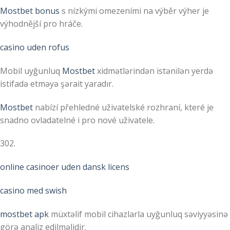
Mostbet bonus
s nízkými omezeními na výběr výher je
výhodnější pro hráče.
casino uden rofus
Mobil uyğunluq
Mostbet
xidmətlərindən istənilən yerdə
istifadə etməyə şərait yaradır.
Mostbet
nabízí přehledné uživatelské rozhraní, které je
snadno ovladatelné i pro nové uživatele.
302.
online casinoer uden dansk licens
casino med swish
mostbet apk
müxtəlif mobil cihazlarla uyğunluq səviyyəsinə
görə analiz edilməlidir.