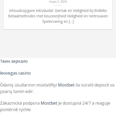
mayo 2, 2026
Inhoudsopgave Introductie: Gemak en Veiligheid bij Rolletto
Betaalmethodes met Keuzevrijheid Veiligheid en Vertrouwen
Spelervaring en […]
1вин зеркало
leovegas casino
Ödəniş üsullarının müxtəlifliyi
Mostbet
ilə sürətli depozit və
çıxarış təmin edir.
Zákaznická podpora
Mostbet
je dostupná 24/7 a reaguje
poměrně rychle.