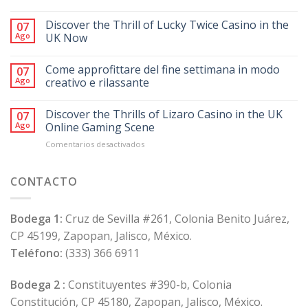
Discover the Thrill of Lucky Twice Casino in the
07
Ago
UK Now
Come approfittare del fine settimana in modo
07
Ago
creativo e rilassante
Discover the Thrills of Lizaro Casino in the UK
07
Ago
Online Gaming Scene
en
Comentarios desactivados
Discover
the
Thrills
CONTACTO
of
Lizaro
Casino
Bodega 1:
Cruz de Sevilla #261, Colonia Benito Juárez,
in
CP 45199, Zapopan, Jalisco, México.
the
UK
Teléfono:
(333) 366 6911
Online
Gaming
Bodega 2 :
Constituyentes #390-b, Colonia
Scene
Constitución, CP 45180, Zapopan, Jalisco, México.