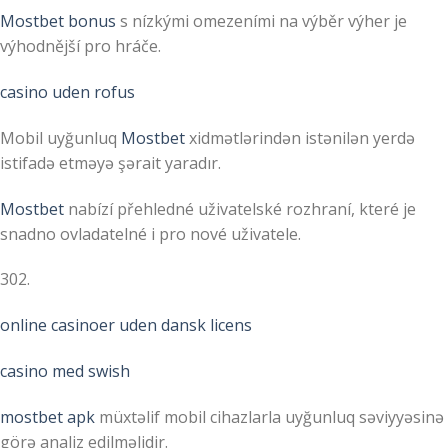
Mostbet bonus
s nízkými omezeními na výběr výher je
výhodnější pro hráče.
casino uden rofus
Mobil uyğunluq
Mostbet
xidmətlərindən istənilən yerdə
istifadə etməyə şərait yaradır.
Mostbet
nabízí přehledné uživatelské rozhraní, které je
snadno ovladatelné i pro nové uživatele.
302.
online casinoer uden dansk licens
casino med swish
mostbet apk
müxtəlif mobil cihazlarla uyğunluq səviyyəsinə
görə analiz edilməlidir.