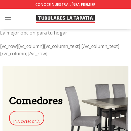
Skip
CONOCE NUESTRA LÍNEA PREMIER
to
content
La mejor opción para tu hogar
[vc_row][vc_column][vc_column_text]
[/vc_column_text]
[/vc_column][/vc_row]
Comedores
IR A CATEGORÍA