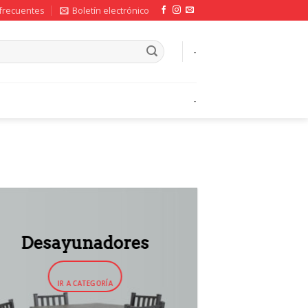
frecuentes
Boletín electrónico
-
-
Desayunadores
IR A CATEGORÍA