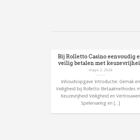
en en focus
Bij Rolletto Casino eenvoudig 
 uitdagende
veilig betalen met keuzevrijhe
s
mayo 2, 2026
26
Inhoudsopgave Introductie: Gemak e
kent verantwoord
Veiligheid bij Rolletto Betaalmethodes 
 focus tijdens
Keuzevrijheid Veiligheid en Vertrouwe
sche tips voor […]
Spelervaring en […]