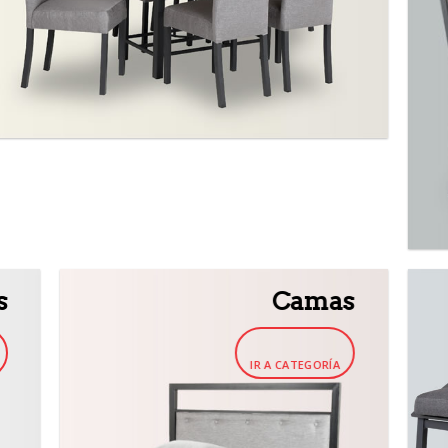
s
Camas
IR A CATEGORÍA