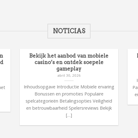
NOTICIAS
en
Bekijk het aanbod van mobiele
id
casino’s en ontdek soepele
gameplay
abril 30, 2026
n
Inhoudsopgave Introductie Mobiele ervaring
met
Pa
Bonussen en promoties Populaire
n
e
spelcategorieën Betalingsopties Veiligheid
en betrouwbaarheid Spelersreviews Bekijk
[…]