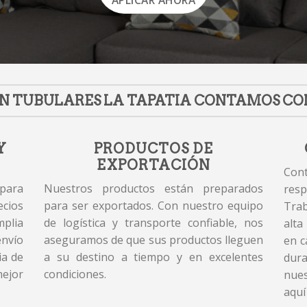
APLICAR AHORA
N TUBULARES LA TAPATIA CONTAMOS CO
Y
PRODUCTOS DE
EXPORTACIÓN
Cont
 para
Nuestros productos están preparados
resp
cios
para ser exportados. Con nuestro equipo
Tra
plia
de logística y transporte confiable, nos
alta
envío
aseguramos de que sus productos lleguen
en c
ia de
a su destino a tiempo y en excelentes
dur
mejor
condiciones.
nues
aquí