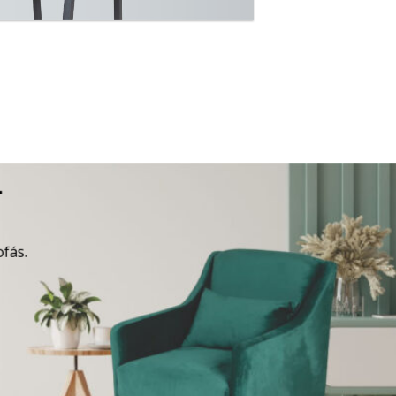
A
ofás.