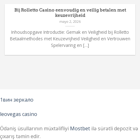
Bij Rolletto Casino eenvoudig en veilig betalen met
keuzevrijheid
mayo 2, 2026
Inhoudsopgave Introductie: Gemak en Veiligheid bij Rolletto
Betaalmethodes met Keuzevrijheid Veiligheid en Vertrouwen
Spelervaring en […]
1вин зеркало
leovegas casino
Ödəniş üsullarının müxtəlifliyi
Mostbet
ilə sürətli depozit və
çıxarış təmin edir.