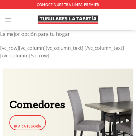
Skip
CONOCE NUESTRA LÍNEA PREMIER
to
content
La mejor opción para tu hogar
[vc_row][vc_column][vc_column_text]
[/vc_column_text]
[/vc_column][/vc_row]
Comedores
IR A CATEGORÍA