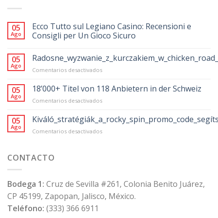
Ecco Tutto sul Legiano Casino: Recensioni e
05
Ago
Consigli per Un Gioco Sicuro
Radosne_wyzwanie_z_kurczakiem_w_chicken_road_
05
Ago
en
Comentarios desactivados
Radosne_wyzwanie_z_kurczakiem_w_chicke
18’000+ Titel von 118 Anbietern in der Schweiz
05
Ago
en
Comentarios desactivados
18’000+
Titel
Kiváló_stratégiák_a_rocky_spin_promo_code_segít
05
von
Ago
en
Comentarios desactivados
118
Kiváló_stratégiák_a_rocky_spin_promo_code
Anbietern
in
CONTACTO
der
Schweiz
Bodega 1:
Cruz de Sevilla #261, Colonia Benito Juárez,
CP 45199, Zapopan, Jalisco, México.
Teléfono:
(333) 366 6911