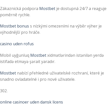
Zákaznická podpora
Mostbet
je dostupná 24/7 a reaguje
poměrně rychle.
Mostbet bonus
s nízkými omezeními na výběr výher je
výhodnější pro hráče.
casino uden rofus
Mobil uyğunluq
Mostbet
xidmətlərindən istənilən yerdə
istifadə etməyə şərait yaradır.
Mostbet
nabízí přehledné uživatelské rozhraní, které je
snadno ovladatelné i pro nové uživatele.
302.
online casinoer uden dansk licens