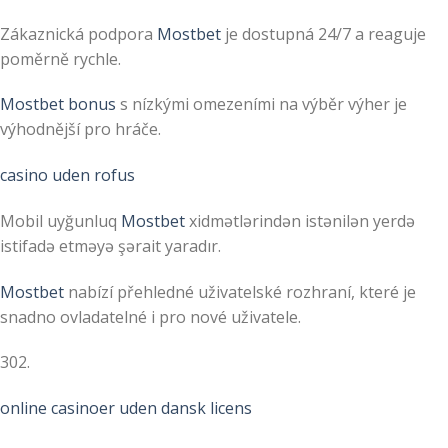
Zákaznická podpora
Mostbet
je dostupná 24/7 a reaguje
poměrně rychle.
Mostbet bonus
s nízkými omezeními na výběr výher je
výhodnější pro hráče.
casino uden rofus
Mobil uyğunluq
Mostbet
xidmətlərindən istənilən yerdə
istifadə etməyə şərait yaradır.
Mostbet
nabízí přehledné uživatelské rozhraní, které je
snadno ovladatelné i pro nové uživatele.
302.
online casinoer uden dansk licens