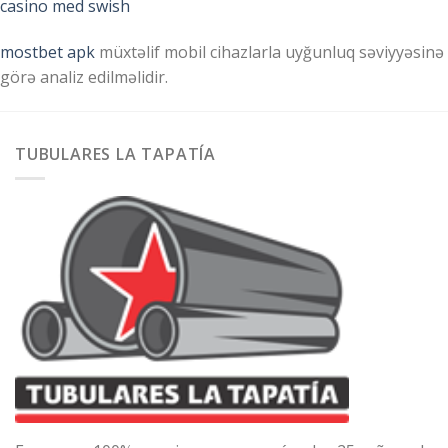
casino med swish
mostbet apk
müxtəlif mobil cihazlarla uyğunluq səviyyəsinə
görə analiz edilməlidir.
TUBULARES LA TAPATÍA