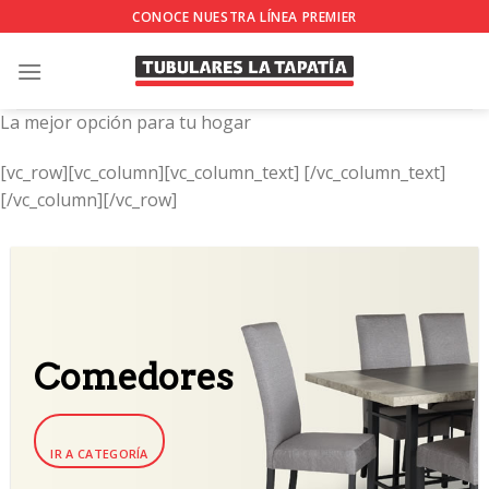
Skip
CONOCE NUESTRA LÍNEA PREMIER
to
content
La mejor opción para tu hogar
[vc_row][vc_column][vc_column_text]
[/vc_column_text]
[/vc_column][/vc_row]
Comedores
IR A CATEGORÍA