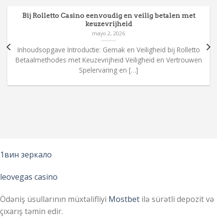
Bij Rolletto Casino eenvoudig en veilig betalen met
keuzevrijheid
mayo 2, 2026
Inhoudsopgave Introductie: Gemak en Veiligheid bij Rolletto
Betaalmethodes met Keuzevrijheid Veiligheid en Vertrouwen
Spelervaring en […]
1вин зеркало
leovegas casino
Ödəniş üsullarının müxtəlifliyi
Mostbet
ilə sürətli depozit və
çıxarış təmin edir.