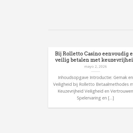
en en focus
Bij Rolletto Casino eenvoudig 
 uitdagende
veilig betalen met keuzevrijhe
s
mayo 2, 2026
26
Inhoudsopgave Introductie: Gemak e
kent verantwoord
Veiligheid bij Rolletto Betaalmethodes 
 focus tijdens
Keuzevrijheid Veiligheid en Vertrouwe
sche tips voor […]
Spelervaring en […]