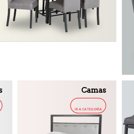
s
Camas
IR A CATEGORÍA