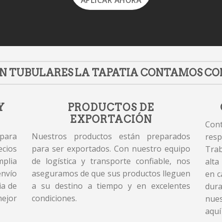
APLICAR AHORA
N TUBULARES LA TAPATIA CONTAMOS CO
Y
PRODUCTOS DE
EXPORTACIÓN
Cont
 para
Nuestros productos están preparados
resp
cios
para ser exportados. Con nuestro equipo
Tra
plia
de logística y transporte confiable, nos
alta
envío
aseguramos de que sus productos lleguen
en c
ia de
a su destino a tiempo y en excelentes
dur
mejor
condiciones.
nues
aquí