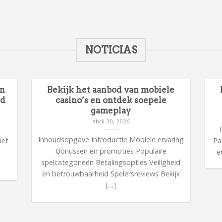
NOTICIAS
en
Bekijk het aanbod van mobiele
id
casino’s en ontdek soepele
gameplay
abril 30, 2026
n
Inhoudsopgave Introductie Mobiele ervaring
met
Pa
Bonussen en promoties Populaire
n
e
spelcategorieën Betalingsopties Veiligheid
en betrouwbaarheid Spelersreviews Bekijk
[…]