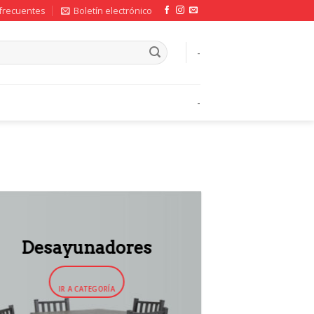
frecuentes
Boletín electrónico
-
-
Desayunadores
IR A CATEGORÍA