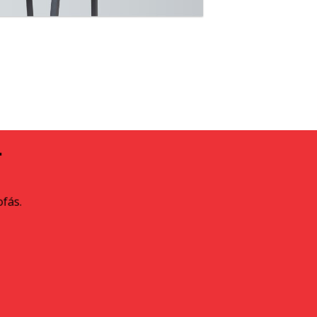
A
ofás.