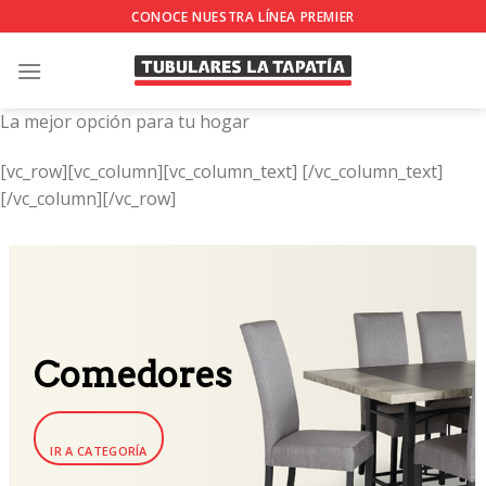
Skip
CONOCE NUESTRA LÍNEA PREMIER
to
content
La mejor opción para tu hogar
[vc_row][vc_column][vc_column_text]
[/vc_column_text]
[/vc_column][/vc_row]
Comedores
IR A CATEGORÍA