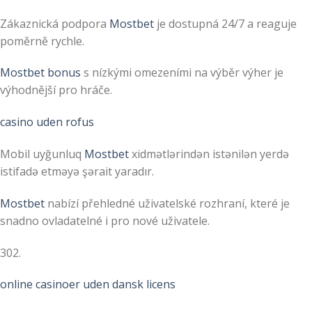
Zákaznická podpora
Mostbet
je dostupná 24/7 a reaguje
poměrně rychle.
Mostbet bonus
s nízkými omezeními na výběr výher je
výhodnější pro hráče.
casino uden rofus
Mobil uyğunluq
Mostbet
xidmətlərindən istənilən yerdə
istifadə etməyə şərait yaradır.
Mostbet
nabízí přehledné uživatelské rozhraní, které je
snadno ovladatelné i pro nové uživatele.
302.
online casinoer uden dansk licens