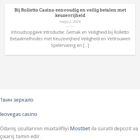
Bij Rolletto Casino eenvoudig en veilig betalen met
keuzevrijheid
mayo 2, 2026
Inhoudsopgave Introductie: Gemak en Veiligheid bij Rolletto
Betaalmethodes met Keuzevrijheid Veiligheid en Vertrouwen
Spelervaring en […]
1вин зеркало
leovegas casino
Ödəniş üsullarının müxtəlifliyi
Mostbet
ilə sürətli depozit və
çıxarış təmin edir.