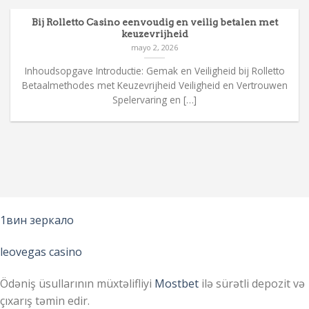
Bij Rolletto Casino eenvoudig en veilig betalen met
keuzevrijheid
mayo 2, 2026
Inhoudsopgave Introductie: Gemak en Veiligheid bij Rolletto
Betaalmethodes met Keuzevrijheid Veiligheid en Vertrouwen
Spelervaring en […]
1вин зеркало
leovegas casino
Ödəniş üsullarının müxtəlifliyi
Mostbet
ilə sürətli depozit və
çıxarış təmin edir.