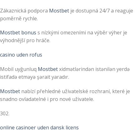
Zákaznická podpora
Mostbet
je dostupná 24/7 a reaguje
poměrně rychle.
Mostbet bonus
s nízkými omezeními na výběr výher je
výhodnější pro hráče.
casino uden rofus
Mobil uyğunluq
Mostbet
xidmətlərindən istənilən yerdə
istifadə etməyə şərait yaradır.
Mostbet
nabízí přehledné uživatelské rozhraní, které je
snadno ovladatelné i pro nové uživatele.
302.
online casinoer uden dansk licens