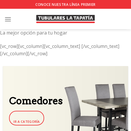
Skip
CONOCE NUESTRA LÍNEA PREMIER
to
content
La mejor opción para tu hogar
[vc_row][vc_column][vc_column_text]
[/vc_column_text]
[/vc_column][/vc_row]
Comedores
IR A CATEGORÍA