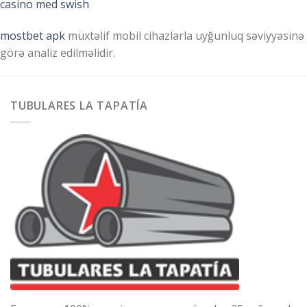
casino med swish
mostbet apk
müxtəlif mobil cihazlarla uyğunluq səviyyəsinə
görə analiz edilməlidir.
TUBULARES LA TAPATÍA