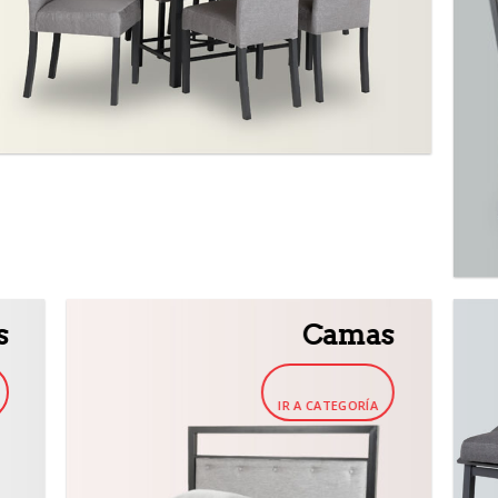
s
Camas
IR A CATEGORÍA