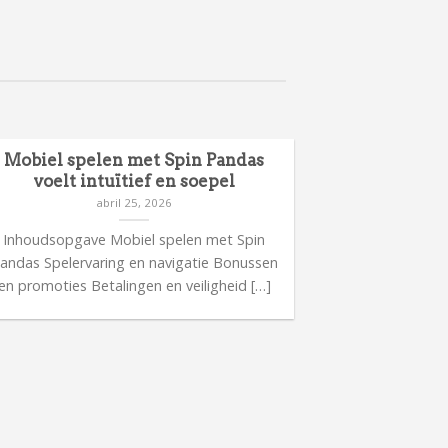
Mobiel spelen met Spin Pandas
Meer inform
voelt intuïtief en soepel
ca
abril 25, 2026
Inhoudsopgave Mobiel spelen met Spin
Inhoudsop
andas Spelervaring en navigatie Bonussen
casinorelease
en promoties Betalingen en veiligheid […]
bijzonder
Spelerv