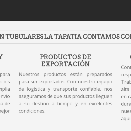
N TUBULARES LA TAPATIA CONTAMOS CO
Y
PRODUCTOS DE
EXPORTACIÓN
Cont
 para
Nuestros productos están preparados
resp
cios
para ser exportados. Con nuestro equipo
Tra
plia
de logística y transporte confiable, nos
alta
envío
aseguramos de que sus productos lleguen
en c
ia de
a su destino a tiempo y en excelentes
dur
mejor
condiciones.
nues
aquí