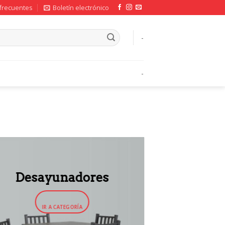
frecuentes
Boletín electrónico
-
-
Desayunadores
IR A CATEGORÍA