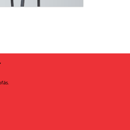
A
ofás.