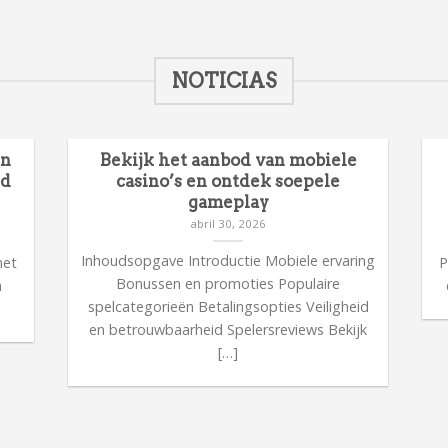
NOTICIAS
en
Bekijk het aanbod van mobiele
id
casino’s en ontdek soepele
gameplay
abril 30, 2026
n
Inhoudsopgave Introductie Mobiele ervaring
met
P
Bonussen en promoties Populaire
n
spelcategorieën Betalingsopties Veiligheid
en betrouwbaarheid Spelersreviews Bekijk
[…]