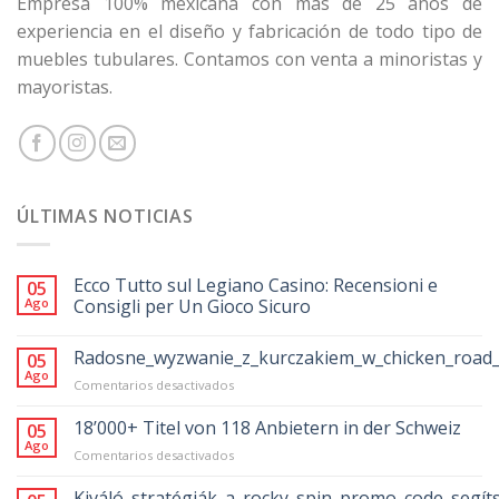
Empresa 100% mexicana con más de 25 años de
experiencia en el diseño y fabricación de todo tipo de
muebles tubulares. Contamos con venta a minoristas y
mayoristas.
ÚLTIMAS NOTICIAS
Ecco Tutto sul Legiano Casino: Recensioni e
05
Ago
Consigli per Un Gioco Sicuro
Radosne_wyzwanie_z_kurczakiem_w_chicken_road_
05
Ago
en
Comentarios desactivados
Radosne_wyzwanie_z_kurczakiem_w_chicke
18’000+ Titel von 118 Anbietern in der Schweiz
05
Ago
en
Comentarios desactivados
18’000+
Titel
Kiváló_stratégiák_a_rocky_spin_promo_code_segít