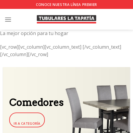
Skip
CONOCE NUESTRA LÍNEA PREMIER
to
content
La mejor opción para tu hogar
[vc_row][vc_column][vc_column_text]
[/vc_column_text]
[/vc_column][/vc_row]
Comedores
IR A CATEGORÍA