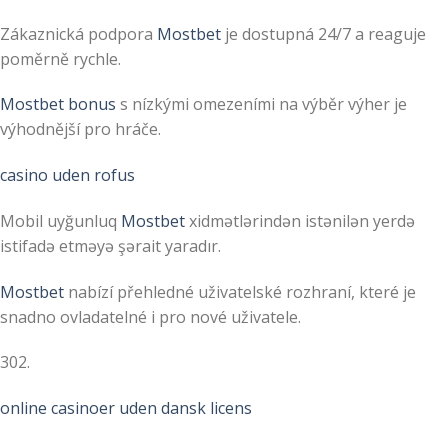
Zákaznická podpora
Mostbet
je dostupná 24/7 a reaguje
poměrně rychle.
Mostbet bonus
s nízkými omezeními na výběr výher je
výhodnější pro hráče.
casino uden rofus
Mobil uyğunluq
Mostbet
xidmətlərindən istənilən yerdə
istifadə etməyə şərait yaradır.
Mostbet
nabízí přehledné uživatelské rozhraní, které je
snadno ovladatelné i pro nové uživatele.
302.
online casinoer uden dansk licens