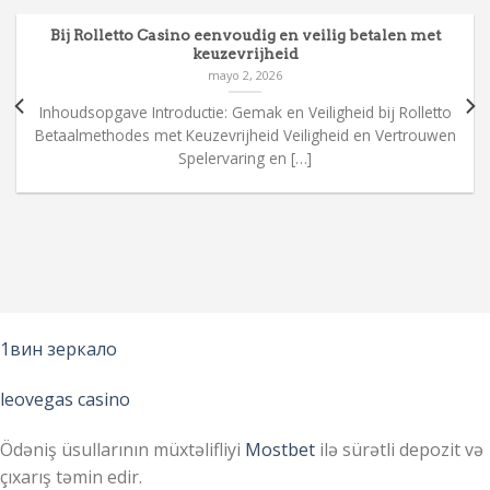
Bij Rolletto Casino eenvoudig en veilig betalen met
keuzevrijheid
mayo 2, 2026
Inhoudsopgave Introductie: Gemak en Veiligheid bij Rolletto
Betaalmethodes met Keuzevrijheid Veiligheid en Vertrouwen
Spelervaring en […]
1вин зеркало
leovegas casino
Ödəniş üsullarının müxtəlifliyi
Mostbet
ilə sürətli depozit və
çıxarış təmin edir.