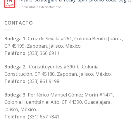
05
von
Ago
en
Comentarios desactivados
118
Kiváló_stratégiák_a_rocky_spin_promo_code
Anbietern
in
CONTACTO
der
Schweiz
Bodega 1:
Cruz de Sevilla #261, Colonia Benito Juárez,
CP 45199, Zapopan, Jalisco, México.
Teléfono:
(333) 366 6911
Bodega 2 :
Constituyentes #390-b, Colonia
Constitución, CP 45180, Zapopan, Jalisco, México.
Teléfono:
(333) 861 9198
Bodega 3:
Periférico Manuel Gómez Morin #1471,
Colonia Huentitán el Alto, CP 44390, Guadalajara,
Jalisco, México.
Teléfono:
(331) 657 7841