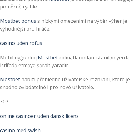
poměrně rychle.
Mostbet bonus
s nízkými omezeními na výběr výher je
výhodnější pro hráče.
casino uden rofus
Mobil uyğunluq
Mostbet
xidmətlərindən istənilən yerdə
istifadə etməyə şərait yaradır.
Mostbet
nabízí přehledné uživatelské rozhraní, které je
snadno ovladatelné i pro nové uživatele.
302.
online casinoer uden dansk licens
casino med swish