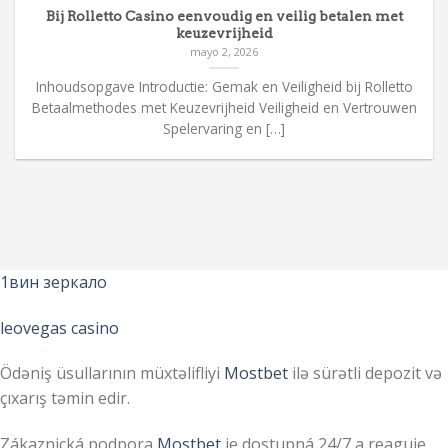
Bij Rolletto Casino eenvoudig en veilig betalen met
keuzevrijheid
mayo 2, 2026
Inhoudsopgave Introductie: Gemak en Veiligheid bij Rolletto
Betaalmethodes met Keuzevrijheid Veiligheid en Vertrouwen
Spelervaring en […]
1вин зеркало
leovegas casino
Ödəniş üsullarının müxtəlifliyi
Mostbet
ilə sürətli depozit və
çıxarış təmin edir.
Zákaznická podpora
Mostbet
je dostupná 24/7 a reaguje