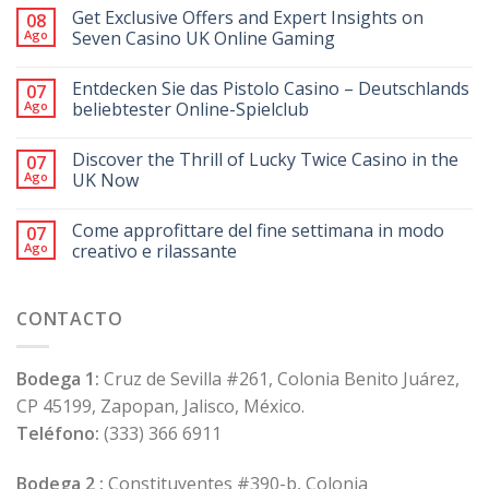
Get Exclusive Offers and Expert Insights on
08
Ago
Seven Casino UK Online Gaming
Entdecken Sie das Pistolo Casino – Deutschlands
07
Ago
beliebtester Online-Spielclub
Discover the Thrill of Lucky Twice Casino in the
07
Ago
UK Now
Come approfittare del fine settimana in modo
07
Ago
creativo e rilassante
CONTACTO
Bodega 1:
Cruz de Sevilla #261, Colonia Benito Juárez,
CP 45199, Zapopan, Jalisco, México.
Teléfono:
(333) 366 6911
Bodega 2 :
Constituyentes #390-b, Colonia