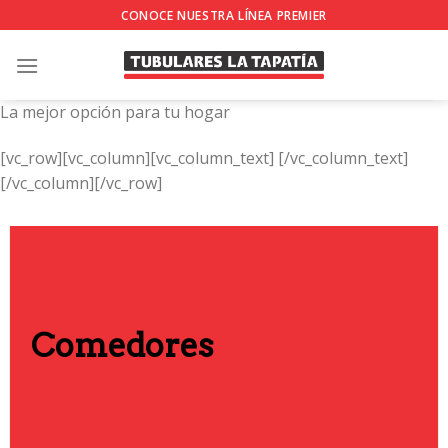
Skip
CONOCE NUESTRA LÍNEA PREMIER
to
content
La mejor opción para tu hogar
[vc_row][vc_column][vc_column_text]
[/vc_column_text]
[/vc_column][/vc_row]
Comedores
IR A CATEGORÍA