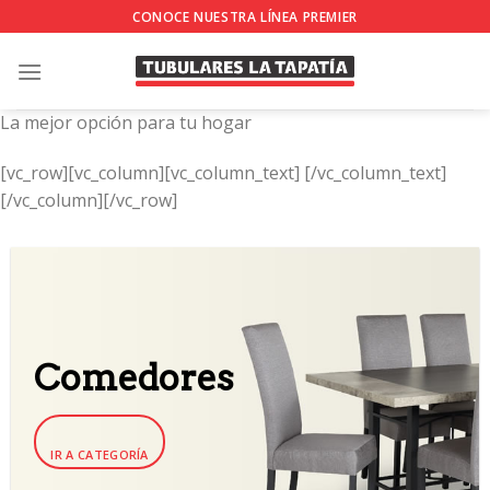
Skip
CONOCE NUESTRA LÍNEA PREMIER
to
content
La mejor opción para tu hogar
[vc_row][vc_column][vc_column_text]
[/vc_column_text]
[/vc_column][/vc_row]
Comedores
IR A CATEGORÍA