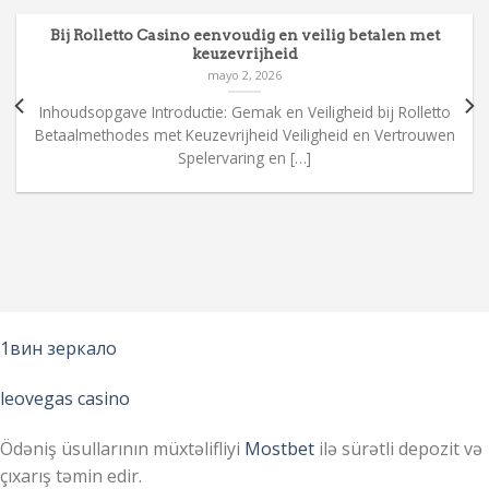
Bij Rolletto Casino eenvoudig en veilig betalen met
keuzevrijheid
mayo 2, 2026
Inhoudsopgave Introductie: Gemak en Veiligheid bij Rolletto
Betaalmethodes met Keuzevrijheid Veiligheid en Vertrouwen
Spelervaring en […]
1вин зеркало
leovegas casino
Ödəniş üsullarının müxtəlifliyi
Mostbet
ilə sürətli depozit və
çıxarış təmin edir.