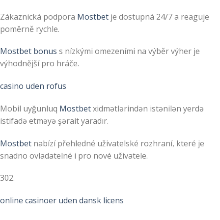
Zákaznická podpora
Mostbet
je dostupná 24/7 a reaguje
poměrně rychle.
Mostbet bonus
s nízkými omezeními na výběr výher je
výhodnější pro hráče.
casino uden rofus
Mobil uyğunluq
Mostbet
xidmətlərindən istənilən yerdə
istifadə etməyə şərait yaradır.
Mostbet
nabízí přehledné uživatelské rozhraní, které je
snadno ovladatelné i pro nové uživatele.
302.
online casinoer uden dansk licens