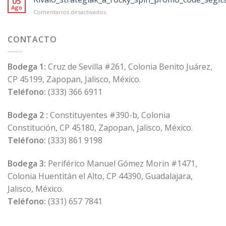
05
von
Ago
en
Comentarios desactivados
118
Kiváló_stratégiák_a_rocky_spin_promo_code
Anbietern
in
CONTACTO
der
Schweiz
Bodega 1:
Cruz de Sevilla #261, Colonia Benito Juárez,
CP 45199, Zapopan, Jalisco, México.
Teléfono:
(333) 366 6911
Bodega 2 :
Constituyentes #390-b, Colonia
Constitución, CP 45180, Zapopan, Jalisco, México.
Teléfono:
(333) 861 9198
Bodega 3:
Periférico Manuel Gómez Morin #1471,
Colonia Huentitán el Alto, CP 44390, Guadalajara,
Jalisco, México.
Teléfono:
(331) 657 7841