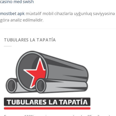
casino med swish
mostbet apk
müxtəlif mobil cihazlarla uyğunluq səviyyəsinə
görə analiz edilməlidir.
TUBULARES LA TAPATÍA