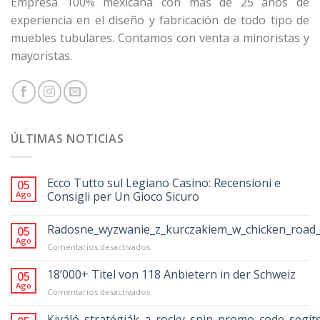
Empresa 100% mexicana con más de 25 años de
experiencia en el diseño y fabricación de todo tipo de
muebles tubulares. Contamos con venta a minoristas y
mayoristas.
ÚLTIMAS NOTICIAS
Ecco Tutto sul Legiano Casino: Recensioni e
05
Ago
Consigli per Un Gioco Sicuro
Radosne_wyzwanie_z_kurczakiem_w_chicken_road_
05
Ago
en
Comentarios desactivados
Radosne_wyzwanie_z_kurczakiem_w_chicke
18’000+ Titel von 118 Anbietern in der Schweiz
05
Ago
en
Comentarios desactivados
18’000+
Titel
Kiváló_stratégiák_a_rocky_spin_promo_code_segít