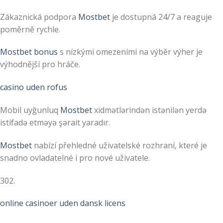
Zákaznická podpora
Mostbet
je dostupná 24/7 a reaguje
poměrně rychle.
Mostbet bonus
s nízkými omezeními na výběr výher je
výhodnější pro hráče.
casino uden rofus
Mobil uyğunluq
Mostbet
xidmətlərindən istənilən yerdə
istifadə etməyə şərait yaradır.
Mostbet
nabízí přehledné uživatelské rozhraní, které je
snadno ovladatelné i pro nové uživatele.
302.
online casinoer uden dansk licens