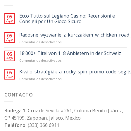
Ecco Tutto sul Legiano Casino: Recensioni e
05
Ago
Consigli per Un Gioco Sicuro
Radosne_wyzwanie_z_kurczakiem_w_chicken_road_
05
Ago
en
Comentarios desactivados
Radosne_wyzwanie_z_kurczakiem_w_chicke
18’000+ Titel von 118 Anbietern in der Schweiz
05
Ago
en
Comentarios desactivados
18’000+
Titel
Kiváló_stratégiák_a_rocky_spin_promo_code_segít
05
von
Ago
en
Comentarios desactivados
118
Kiváló_stratégiák_a_rocky_spin_promo_code
Anbietern
in
CONTACTO
der
Schweiz
Bodega 1:
Cruz de Sevilla #261, Colonia Benito Juárez,
CP 45199, Zapopan, Jalisco, México.
Teléfono:
(333) 366 6911