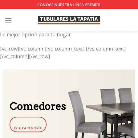
Skip
CONOCE NUESTRA LÍNEA PREMIER
to
content
La mejor opción para tu hogar
[vc_row][vc_column][vc_column_text]
[/vc_column_text]
[/vc_column][/vc_row]
Comedores
IR A CATEGORÍA