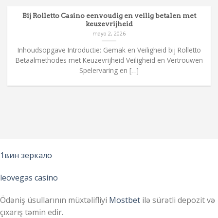
Bij Rolletto Casino eenvoudig en veilig betalen met
keuzevrijheid
mayo 2, 2026
Inhoudsopgave Introductie: Gemak en Veiligheid bij Rolletto
Betaalmethodes met Keuzevrijheid Veiligheid en Vertrouwen
Spelervaring en […]
1вин зеркало
leovegas casino
Ödəniş üsullarının müxtəlifliyi
Mostbet
ilə sürətli depozit və
çıxarış təmin edir.