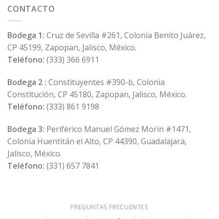
Online
CONTACTO
Gaming
Scene
Bodega 1:
Cruz de Sevilla #261, Colonia Benito Juárez,
CP 45199, Zapopan, Jalisco, México.
Teléfono:
(333) 366 6911
Bodega 2 :
Constituyentes #390-b, Colonia
Constitución, CP 45180, Zapopan, Jalisco, México.
Teléfono:
(333) 861 9198
Bodega 3:
Periférico Manuel Gómez Morin #1471,
Colonia Huentitán el Alto, CP 44390, Guadalajara,
Jalisco, México.
Teléfono:
(331) 657 7841
PREGUNTAS FRECUENTES