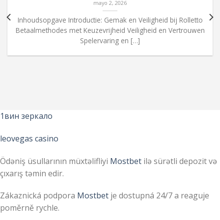
mayo 2, 2026
Inhoudsopgave Introductie: Gemak en Veiligheid bij Rolletto
Betaalmethodes met Keuzevrijheid Veiligheid en Vertrouwen
Spelervaring en […]
1вин зеркало
leovegas casino
Ödəniş üsullarının müxtəlifliyi
Mostbet
ilə sürətli depozit və
çıxarış təmin edir.
Zákaznická podpora
Mostbet
je dostupná 24/7 a reaguje
poměrně rychle.