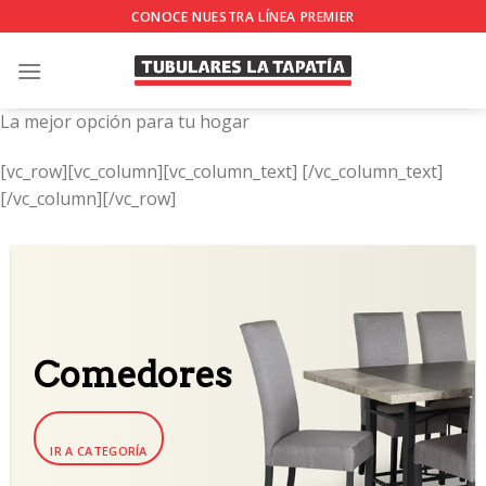
Skip
CONOCE NUESTRA LÍNEA PREMIER
to
content
La mejor opción para tu hogar
[vc_row][vc_column][vc_column_text]
[/vc_column_text]
[/vc_column][/vc_row]
Comedores
IR A CATEGORÍA