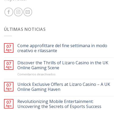
ÚLTIMAS NOTICIAS
Come approfittare del fine settimana in modo
07
Ago
creativo e rilassante
Discover the Thrills of Lizaro Casino in the UK
07
Ago
Online Gaming Scene
en
Comentarios desactivados
Discover
the
Unlock Exclusive Offers at Lizaro Casino – A UK
07
Thrills
Ago
Online Gaming Haven
of
Lizaro
Revolutionizing Mobile Entertainment:
Casino
07
in
Ago
Uncovering the Secrets of Esports Success
the
UK