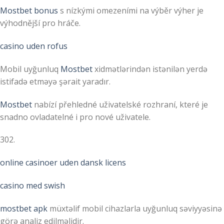
Mostbet bonus
s nízkými omezeními na výběr výher je
výhodnější pro hráče.
casino uden rofus
Mobil uyğunluq
Mostbet
xidmətlərindən istənilən yerdə
istifadə etməyə şərait yaradır.
Mostbet
nabízí přehledné uživatelské rozhraní, které je
snadno ovladatelné i pro nové uživatele.
302.
online casinoer uden dansk licens
casino med swish
mostbet apk
müxtəlif mobil cihazlarla uyğunluq səviyyəsinə
görə analiz edilməlidir.