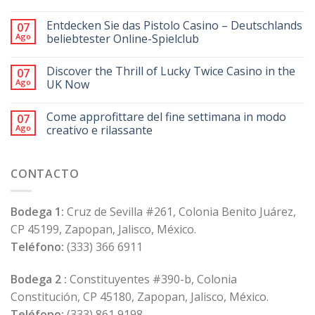
Entdecken Sie das Pistolo Casino – Deutschlands
07
Ago
beliebtester Online-Spielclub
Discover the Thrill of Lucky Twice Casino in the
07
Ago
UK Now
Come approfittare del fine settimana in modo
07
Ago
creativo e rilassante
CONTACTO
Bodega 1:
Cruz de Sevilla #261, Colonia Benito Juárez,
CP 45199, Zapopan, Jalisco, México.
Teléfono:
(333) 366 6911
Bodega 2 :
Constituyentes #390-b, Colonia
Constitución, CP 45180, Zapopan, Jalisco, México.
Teléfono:
(333) 861 9198