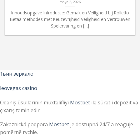
mayo 2, 2026
Inhoudsopgave Introductie: Gemak en Veiligheid bij Rolletto
Betaalmethodes met Keuzevrijheid Veiligheid en Vertrouwen
Spelervaring en […]
1вин зеркало
leovegas casino
Ödəniş üsullarının müxtəlifliyi
Mostbet
ilə sürətli depozit və
çıxarış təmin edir.
Zákaznická podpora
Mostbet
je dostupná 24/7 a reaguje
poměrně rychle.