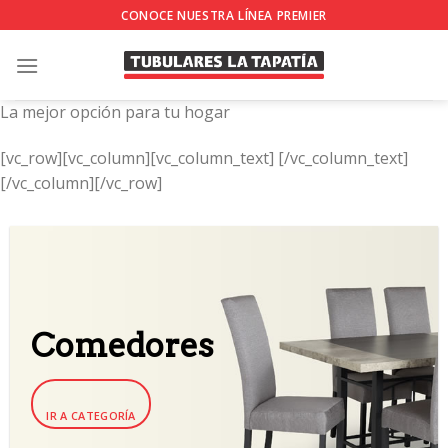
Skip
CONOCE NUESTRA LÍNEA PREMIER
to
content
La mejor opción para tu hogar
[vc_row][vc_column][vc_column_text]
[/vc_column_text]
[/vc_column][/vc_row]
Comedores
IR A CATEGORÍA