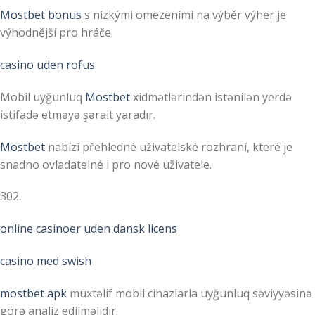
Mostbet bonus
s nízkými omezeními na výběr výher je
výhodnější pro hráče.
casino uden rofus
Mobil uyğunluq
Mostbet
xidmətlərindən istənilən yerdə
istifadə etməyə şərait yaradır.
Mostbet
nabízí přehledné uživatelské rozhraní, které je
snadno ovladatelné i pro nové uživatele.
302.
online casinoer uden dansk licens
casino med swish
mostbet apk
müxtəlif mobil cihazlarla uyğunluq səviyyəsinə
görə analiz edilməlidir.