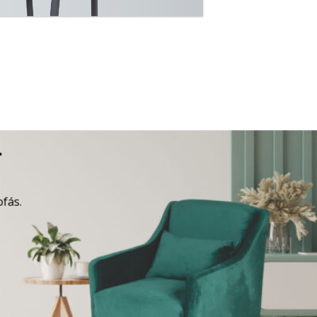
A
ofás.