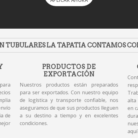
APLICAR AHORA
N TUBULARES LA TAPATIA CONTAMOS CO
Y
PRODUCTOS DE
EXPORTACIÓN
Cont
 para
Nuestros productos están preparados
resp
cios
para ser exportados. Con nuestro equipo
Tra
plia
de logística y transporte confiable, nos
alta
envío
aseguramos de que sus productos lleguen
en c
ia de
a su destino a tiempo y en excelentes
dur
mejor
condiciones.
nues
aquí