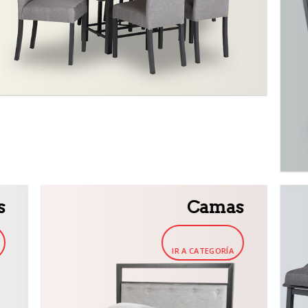
s
Camas
IR A CATEGORÍA