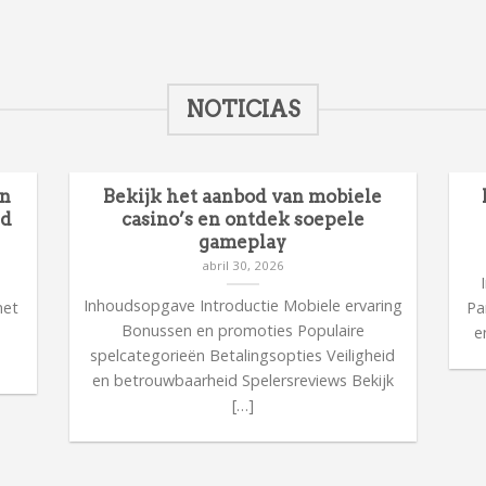
NOTICIAS
en
Bekijk het aanbod van mobiele
id
casino’s en ontdek soepele
gameplay
abril 30, 2026
n
Inhoudsopgave Introductie Mobiele ervaring
met
Pa
Bonussen en promoties Populaire
n
e
spelcategorieën Betalingsopties Veiligheid
en betrouwbaarheid Spelersreviews Bekijk
[…]