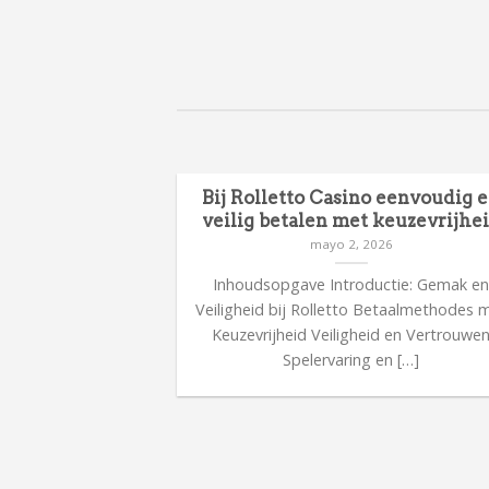
en en focus
Bij Rolletto Casino eenvoudig 
 uitdagende
veilig betalen met keuzevrijhe
s
mayo 2, 2026
26
Inhoudsopgave Introductie: Gemak e
kent verantwoord
Veiligheid bij Rolletto Betaalmethodes 
 focus tijdens
Keuzevrijheid Veiligheid en Vertrouwe
sche tips voor […]
Spelervaring en […]