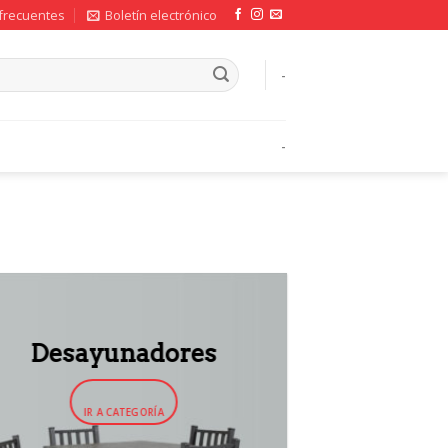
frecuentes
Boletín electrónico
-
-
Desayunadores
IR A CATEGORÍA