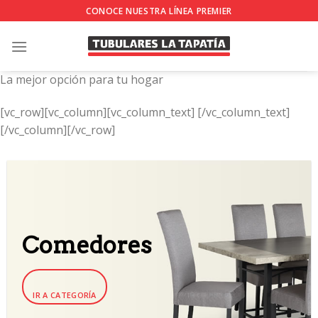
Skip
CONOCE NUESTRA LÍNEA PREMIER
to
content
La mejor opción para tu hogar
[vc_row][vc_column][vc_column_text]
[/vc_column_text]
[/vc_column][/vc_row]
Comedores
IR A CATEGORÍA