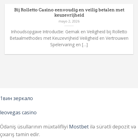
Bij Rolletto Casino eenvoudig en veilig betalen met
keuzevrijheid
mayo 2, 2026
Inhoudsopgave Introductie: Gemak en Veiligheid bij Rolletto
Betaalmethodes met Keuzevrijheid Veiligheid en Vertrouwen
Spelervaring en […]
1вин зеркало
leovegas casino
Ödəniş üsullarının müxtəlifliyi
Mostbet
ilə sürətli depozit və
çıxarış təmin edir.