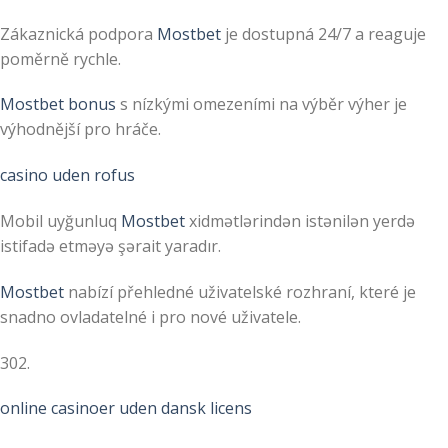
Zákaznická podpora
Mostbet
je dostupná 24/7 a reaguje
poměrně rychle.
Mostbet bonus
s nízkými omezeními na výběr výher je
výhodnější pro hráče.
casino uden rofus
Mobil uyğunluq
Mostbet
xidmətlərindən istənilən yerdə
istifadə etməyə şərait yaradır.
Mostbet
nabízí přehledné uživatelské rozhraní, které je
snadno ovladatelné i pro nové uživatele.
302.
online casinoer uden dansk licens