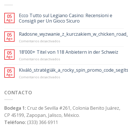
Ecco Tutto sul Legiano Casino: Recensioni e
05
Ago
Consigli per Un Gioco Sicuro
Radosne_wyzwanie_z_kurczakiem_w_chicken_road_
05
Ago
en
Comentarios desactivados
Radosne_wyzwanie_z_kurczakiem_w_chicke
18’000+ Titel von 118 Anbietern in der Schweiz
05
Ago
en
Comentarios desactivados
18’000+
Titel
Kiváló_stratégiák_a_rocky_spin_promo_code_segít
05
von
Ago
en
Comentarios desactivados
118
Kiváló_stratégiák_a_rocky_spin_promo_code
Anbietern
in
CONTACTO
der
Schweiz
Bodega 1:
Cruz de Sevilla #261, Colonia Benito Juárez,
CP 45199, Zapopan, Jalisco, México.
Teléfono:
(333) 366 6911