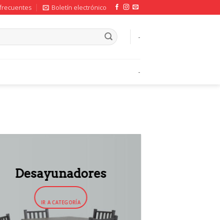
frecuentes
Boletín electrónico
-
-
Desayunadores
IR A CATEGORÍA