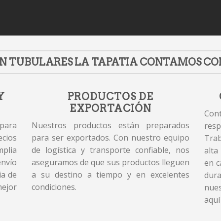
N TUBULARES LA TAPATIA CONTAMOS CO
Y
PRODUCTOS DE
EXPORTACIÓN
Cont
 para
Nuestros productos están preparados
resp
cios
para ser exportados. Con nuestro equipo
Tra
plia
de logística y transporte confiable, nos
alta
envío
aseguramos de que sus productos lleguen
en c
ia de
a su destino a tiempo y en excelentes
dur
mejor
condiciones.
nues
aquí