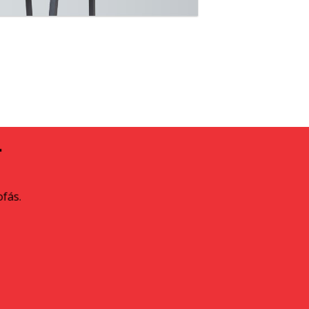
A
ofás.