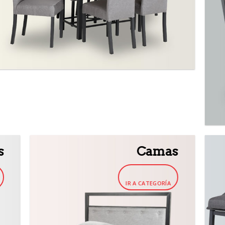
s
Camas
IR A CATEGORÍA