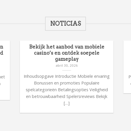
NOTICIAS
en
Bekijk het aanbod van mobiele
id
casino’s en ontdek soepele
gameplay
abril 30, 2026
n
Inhoudsopgave Introductie Mobiele ervaring
met
P
Bonussen en promoties Populaire
n
spelcategorieën Betalingsopties Veiligheid
en betrouwbaarheid Spelersreviews Bekijk
[…]