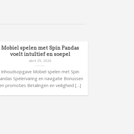
Mobiel spelen met Spin Pandas
Meer inform
voelt intuïtief en soepel
ca
abril 25, 2026
Inhoudsopgave Mobiel spelen met Spin
Inhoudsop
andas Spelervaring en navigatie Bonussen
casinorelease
en promoties Betalingen en veiligheid […]
bijzonder
Spelerv