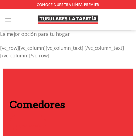
Skip
CONOCE NUESTRA LÍNEA PREMIER
to
content
La mejor opción para tu hogar
[vc_row][vc_column][vc_column_text]
[/vc_column_text]
[/vc_column][/vc_row]
Comedores
IR A CATEGORÍA