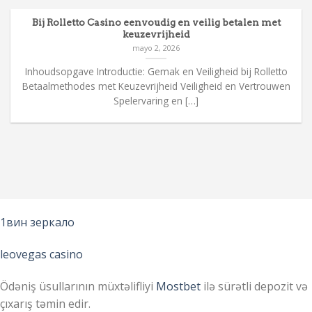
Bij Rolletto Casino eenvoudig en veilig betalen met
keuzevrijheid
mayo 2, 2026
Inhoudsopgave Introductie: Gemak en Veiligheid bij Rolletto
Betaalmethodes met Keuzevrijheid Veiligheid en Vertrouwen
Spelervaring en […]
1вин зеркало
leovegas casino
Ödəniş üsullarının müxtəlifliyi
Mostbet
ilə sürətli depozit və
çıxarış təmin edir.