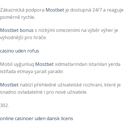
Zákaznická podpora
Mostbet
je dostupná 24/7 a reaguje
poměrně rychle.
Mostbet bonus
s nízkými omezeními na výběr výher je
výhodnější pro hráče.
casino uden rofus
Mobil uyğunluq
Mostbet
xidmətlərindən istənilən yerdə
istifadə etməyə şərait yaradır.
Mostbet
nabízí přehledné uživatelské rozhraní, které je
snadno ovladatelné i pro nové uživatele.
302.
online casinoer uden dansk licens