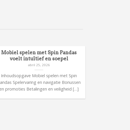
Mobiel spelen met Spin Pandas
Meer inform
voelt intuïtief en soepel
ca
abril 25, 2026
Inhoudsopgave Mobiel spelen met Spin
Inhoudsop
andas Spelervaring en navigatie Bonussen
casinorelease
en promoties Betalingen en veiligheid […]
bijzonder
Spelerv