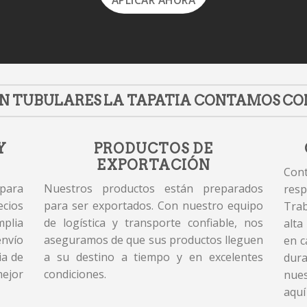
APLICAR AHORA
N TUBULARES LA TAPATIA CONTAMOS CO
Y
PRODUCTOS DE
EXPORTACIÓN
Cont
 para
Nuestros productos están preparados
resp
cios
para ser exportados. Con nuestro equipo
Tra
plia
de logística y transporte confiable, nos
alta
envío
aseguramos de que sus productos lleguen
en c
ia de
a su destino a tiempo y en excelentes
dur
mejor
condiciones.
nues
aquí