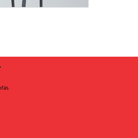
A
ofás.