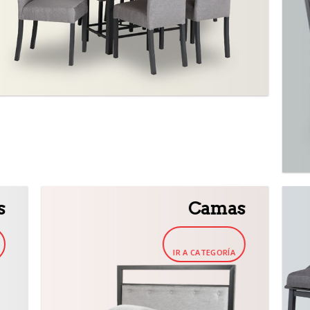
s
Camas
IR A CATEGORÍA