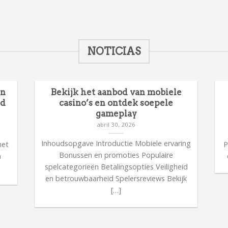
NOTICIAS
en
Bekijk het aanbod van mobiele
id
casino’s en ontdek soepele
gameplay
abril 30, 2026
n
Inhoudsopgave Introductie Mobiele ervaring
met
P
Bonussen en promoties Populaire
n
spelcategorieën Betalingsopties Veiligheid
en betrouwbaarheid Spelersreviews Bekijk
[…]