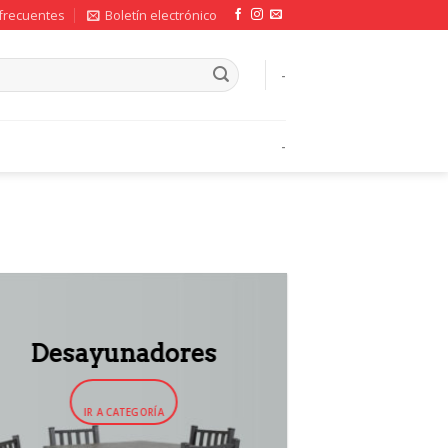
frecuentes
Boletín electrónico
-
-
Desayunadores
IR A CATEGORÍA