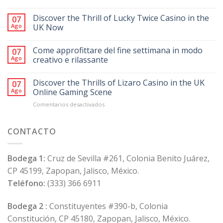
Discover the Thrill of Lucky Twice Casino in the
07
Ago
UK Now
Come approfittare del fine settimana in modo
07
Ago
creativo e rilassante
Discover the Thrills of Lizaro Casino in the UK
07
Ago
Online Gaming Scene
en
Comentarios desactivados
Discover
the
Thrills
CONTACTO
of
Lizaro
Casino
Bodega 1:
Cruz de Sevilla #261, Colonia Benito Juárez,
in
CP 45199, Zapopan, Jalisco, México.
the
UK
Teléfono:
(333) 366 6911
Online
Gaming
Bodega 2 :
Constituyentes #390-b, Colonia
Scene
Constitución, CP 45180, Zapopan, Jalisco, México.