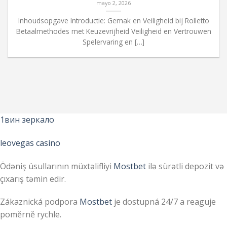
mayo 2, 2026
Inhoudsopgave Introductie: Gemak en Veiligheid bij Rolletto
Betaalmethodes met Keuzevrijheid Veiligheid en Vertrouwen
Spelervaring en […]
1вин зеркало
leovegas casino
Ödəniş üsullarının müxtəlifliyi
Mostbet
ilə sürətli depozit və
çıxarış təmin edir.
Zákaznická podpora
Mostbet
je dostupná 24/7 a reaguje
poměrně rychle.