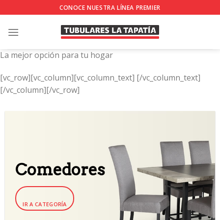
Skip
CONOCE NUESTRA LÍNEA PREMIER
to
content
La mejor opción para tu hogar
[vc_row][vc_column][vc_column_text]
[/vc_column_text]
[/vc_column][/vc_row]
Comedores
IR A CATEGORÍA