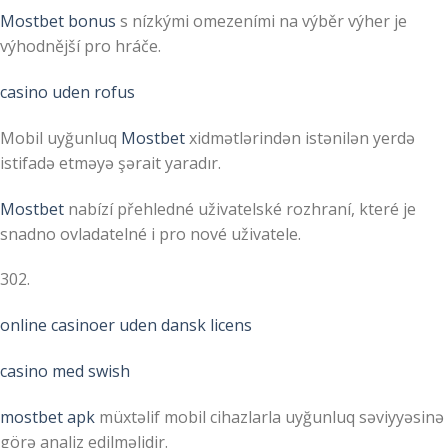
Mostbet bonus
s nízkými omezeními na výběr výher je
výhodnější pro hráče.
casino uden rofus
Mobil uyğunluq
Mostbet
xidmətlərindən istənilən yerdə
istifadə etməyə şərait yaradır.
Mostbet
nabízí přehledné uživatelské rozhraní, které je
snadno ovladatelné i pro nové uživatele.
302.
online casinoer uden dansk licens
casino med swish
mostbet apk
müxtəlif mobil cihazlarla uyğunluq səviyyəsinə
görə analiz edilməlidir.