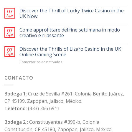
Discover the Thrill of Lucky Twice Casino in the
07
Ago
UK Now
Come approfittare del fine settimana in modo
07
Ago
creativo e rilassante
Discover the Thrills of Lizaro Casino in the UK
07
Ago
Online Gaming Scene
en
Comentarios desactivados
Discover
the
Thrills
CONTACTO
of
Lizaro
Casino
Bodega 1:
Cruz de Sevilla #261, Colonia Benito Juárez,
in
CP 45199, Zapopan, Jalisco, México.
the
UK
Teléfono:
(333) 366 6911
Online
Gaming
Bodega 2 :
Constituyentes #390-b, Colonia
Scene
Constitución, CP 45180, Zapopan, Jalisco, México.