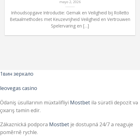
mayo 2, 2026
Inhoudsopgave Introductie: Gemak en Veiligheid bij Rolletto
Betaalmethodes met Keuzevrijheid Veiligheid en Vertrouwen
Spelervaring en […]
1вин зеркало
leovegas casino
Ödəniş üsullarının müxtəlifliyi
Mostbet
ilə sürətli depozit və
çıxarış təmin edir.
Zákaznická podpora
Mostbet
je dostupná 24/7 a reaguje
poměrně rychle.