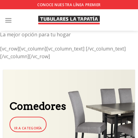
Skip
CONOCE NUESTRA LÍNEA PREMIER
to
content
La mejor opción para tu hogar
[vc_row][vc_column][vc_column_text]
[/vc_column_text]
[/vc_column][/vc_row]
Comedores
IR A CATEGORÍA