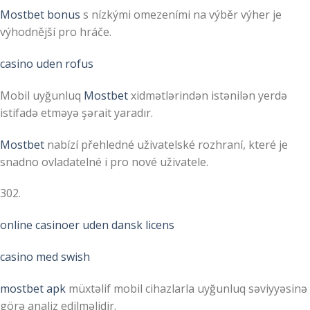
Mostbet bonus
s nízkými omezeními na výběr výher je
výhodnější pro hráče.
casino uden rofus
Mobil uyğunluq
Mostbet
xidmətlərindən istənilən yerdə
istifadə etməyə şərait yaradır.
Mostbet
nabízí přehledné uživatelské rozhraní, které je
snadno ovladatelné i pro nové uživatele.
302.
online casinoer uden dansk licens
casino med swish
mostbet apk
müxtəlif mobil cihazlarla uyğunluq səviyyəsinə
görə analiz edilməlidir.