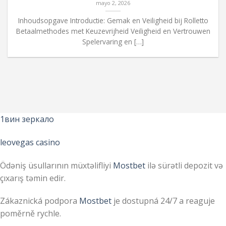
mayo 2, 2026
Inhoudsopgave Introductie: Gemak en Veiligheid bij Rolletto
Betaalmethodes met Keuzevrijheid Veiligheid en Vertrouwen
Spelervaring en […]
1вин зеркало
leovegas casino
Ödəniş üsullarının müxtəlifliyi
Mostbet
ilə sürətli depozit və
çıxarış təmin edir.
Zákaznická podpora
Mostbet
je dostupná 24/7 a reaguje
poměrně rychle.