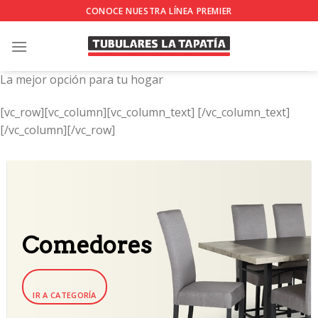
Skip
CONOCE NUESTRA LÍNEA PREMIER
to
content
La mejor opción para tu hogar
[vc_row][vc_column][vc_column_text]
[/vc_column_text]
[/vc_column][/vc_row]
Comedores
IR A CATEGORÍA