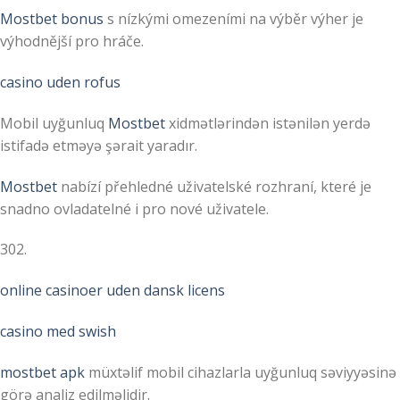
Mostbet bonus
s nízkými omezeními na výběr výher je
výhodnější pro hráče.
casino uden rofus
Mobil uyğunluq
Mostbet
xidmətlərindən istənilən yerdə
istifadə etməyə şərait yaradır.
Mostbet
nabízí přehledné uživatelské rozhraní, které je
snadno ovladatelné i pro nové uživatele.
302.
online casinoer uden dansk licens
casino med swish
mostbet apk
müxtəlif mobil cihazlarla uyğunluq səviyyəsinə
görə analiz edilməlidir.