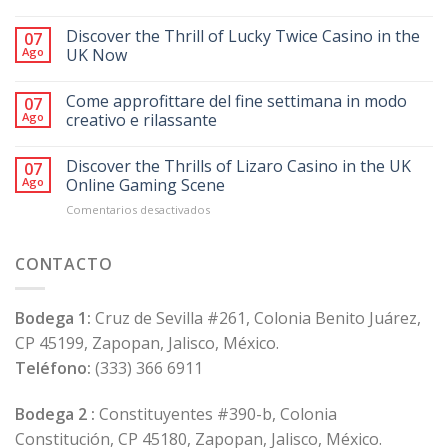
Discover the Thrill of Lucky Twice Casino in the
07
Ago
UK Now
Come approfittare del fine settimana in modo
07
Ago
creativo e rilassante
Discover the Thrills of Lizaro Casino in the UK
07
Ago
Online Gaming Scene
en
Comentarios desactivados
Discover
the
Thrills
CONTACTO
of
Lizaro
Casino
Bodega 1:
Cruz de Sevilla #261, Colonia Benito Juárez,
in
CP 45199, Zapopan, Jalisco, México.
the
UK
Teléfono:
(333) 366 6911
Online
Gaming
Bodega 2 :
Constituyentes #390-b, Colonia
Scene
Constitución, CP 45180, Zapopan, Jalisco, México.