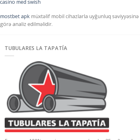
casino med swish
mostbet apk
müxtəlif mobil cihazlarla uyğunluq səviyyəsinə
görə analiz edilməlidir.
TUBULARES LA TAPATÍA