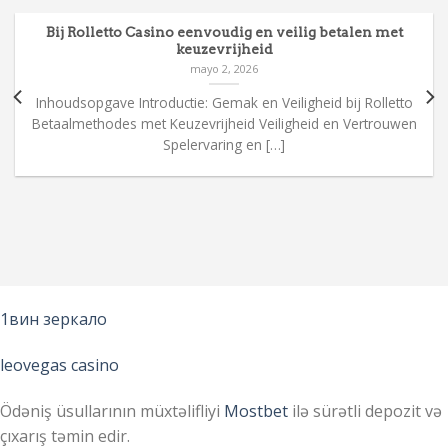
Bij Rolletto Casino eenvoudig en veilig betalen met
keuzevrijheid
mayo 2, 2026
Inhoudsopgave Introductie: Gemak en Veiligheid bij Rolletto
Betaalmethodes met Keuzevrijheid Veiligheid en Vertrouwen
Spelervaring en […]
1вин зеркало
leovegas casino
Ödəniş üsullarının müxtəlifliyi
Mostbet
ilə sürətli depozit və
çıxarış təmin edir.