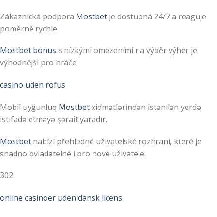
Zákaznická podpora
Mostbet
je dostupná 24/7 a reaguje
poměrně rychle.
Mostbet bonus
s nízkými omezeními na výběr výher je
výhodnější pro hráče.
casino uden rofus
Mobil uyğunluq
Mostbet
xidmətlərindən istənilən yerdə
istifadə etməyə şərait yaradır.
Mostbet
nabízí přehledné uživatelské rozhraní, které je
snadno ovladatelné i pro nové uživatele.
302.
online casinoer uden dansk licens