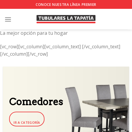
Skip
CONOCE NUESTRA LÍNEA PREMIER
to
content
La mejor opción para tu hogar
[vc_row][vc_column][vc_column_text]
[/vc_column_text]
[/vc_column][/vc_row]
Comedores
IR A CATEGORÍA