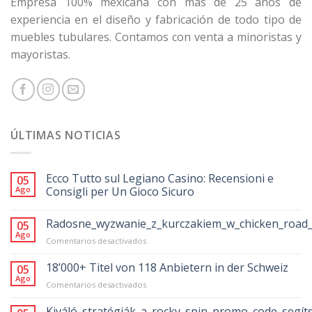
Empresa 100% mexicana con más de 25 años de
experiencia en el diseño y fabricación de todo tipo de
muebles tubulares. Contamos con venta a minoristas y
mayoristas.
ÚLTIMAS NOTICIAS
Ecco Tutto sul Legiano Casino: Recensioni e
05
Ago
Consigli per Un Gioco Sicuro
Radosne_wyzwanie_z_kurczakiem_w_chicken_road_
05
Ago
en
Comentarios desactivados
Radosne_wyzwanie_z_kurczakiem_w_chicke
18’000+ Titel von 118 Anbietern in der Schweiz
05
Ago
en
Comentarios desactivados
18’000+
Titel
Kiváló_stratégiák_a_rocky_spin_promo_code_segít