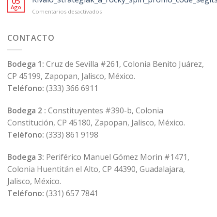
05
von
Ago
en
Comentarios desactivados
118
Kiváló_stratégiák_a_rocky_spin_promo_code
Anbietern
in
CONTACTO
der
Schweiz
Bodega 1:
Cruz de Sevilla #261, Colonia Benito Juárez,
CP 45199, Zapopan, Jalisco, México.
Teléfono:
(333) 366 6911
Bodega 2 :
Constituyentes #390-b, Colonia
Constitución, CP 45180, Zapopan, Jalisco, México.
Teléfono:
(333) 861 9198
Bodega 3:
Periférico Manuel Gómez Morin #1471,
Colonia Huentitán el Alto, CP 44390, Guadalajara,
Jalisco, México.
Teléfono:
(331) 657 7841