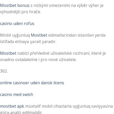
Mostbet bonus
s nízkými omezeními na výběr výher je
výhodnější pro hráče.
casino uden rofus
Mobil uyğunluq
Mostbet
xidmətlərindən istənilən yerdə
istifadə etməyə şərait yaradır.
Mostbet
nabízí přehledné uživatelské rozhraní, které je
snadno ovladatelné i pro nové uživatele.
302.
online casinoer uden dansk licens
casino med swish
mostbet apk
müxtəlif mobil cihazlarla uyğunluq səviyyəsinə
görə analiz edilməlidir.