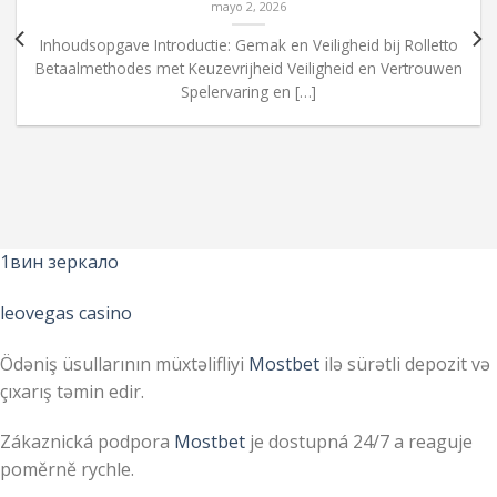
mayo 2, 2026
Inhoudsopgave Introductie: Gemak en Veiligheid bij Rolletto
Betaalmethodes met Keuzevrijheid Veiligheid en Vertrouwen
Spelervaring en […]
1вин зеркало
leovegas casino
Ödəniş üsullarının müxtəlifliyi
Mostbet
ilə sürətli depozit və
çıxarış təmin edir.
Zákaznická podpora
Mostbet
je dostupná 24/7 a reaguje
poměrně rychle.