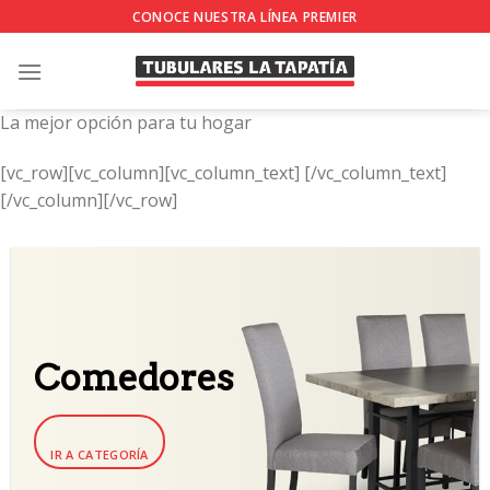
Skip
CONOCE NUESTRA LÍNEA PREMIER
to
content
La mejor opción para tu hogar
[vc_row][vc_column][vc_column_text]
[/vc_column_text]
[/vc_column][/vc_row]
Comedores
IR A CATEGORÍA