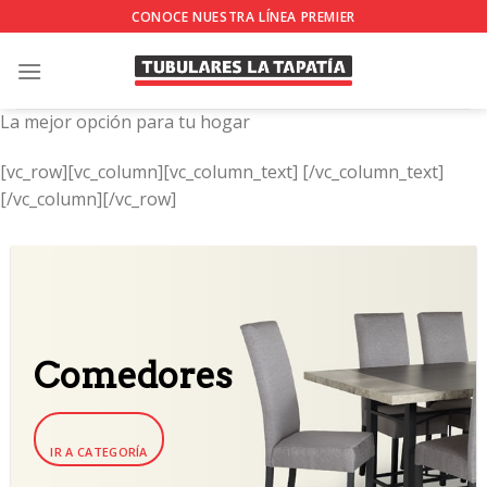
Skip
CONOCE NUESTRA LÍNEA PREMIER
to
content
La mejor opción para tu hogar
[vc_row][vc_column][vc_column_text]
[/vc_column_text]
[/vc_column][/vc_row]
Comedores
IR A CATEGORÍA