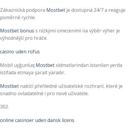
Zákaznická podpora
Mostbet
je dostupná 24/7 a reaguje
poměrně rychle.
Mostbet bonus
s nízkými omezeními na výběr výher je
výhodnější pro hráče.
casino uden rofus
Mobil uyğunluq
Mostbet
xidmətlərindən istənilən yerdə
istifadə etməyə şərait yaradır.
Mostbet
nabízí přehledné uživatelské rozhraní, které je
snadno ovladatelné i pro nové uživatele.
302.
online casinoer uden dansk licens