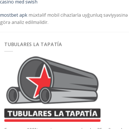
casino med swish
mostbet apk
müxtəlif mobil cihazlarla uyğunluq səviyyəsinə
görə analiz edilməlidir.
TUBULARES LA TAPATÍA