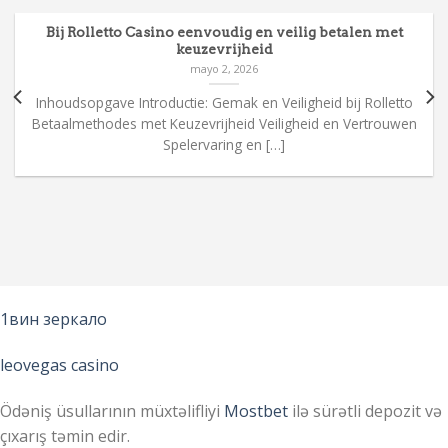
Bij Rolletto Casino eenvoudig en veilig betalen met
keuzevrijheid
mayo 2, 2026
Inhoudsopgave Introductie: Gemak en Veiligheid bij Rolletto
Betaalmethodes met Keuzevrijheid Veiligheid en Vertrouwen
Spelervaring en […]
1вин зеркало
leovegas casino
Ödəniş üsullarının müxtəlifliyi
Mostbet
ilə sürətli depozit və
çıxarış təmin edir.