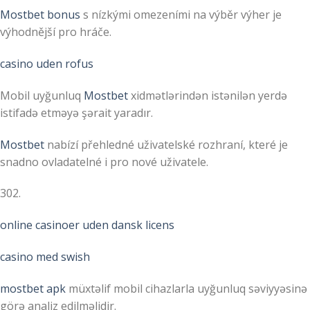
Mostbet bonus
s nízkými omezeními na výběr výher je
výhodnější pro hráče.
casino uden rofus
Mobil uyğunluq
Mostbet
xidmətlərindən istənilən yerdə
istifadə etməyə şərait yaradır.
Mostbet
nabízí přehledné uživatelské rozhraní, které je
snadno ovladatelné i pro nové uživatele.
302.
online casinoer uden dansk licens
casino med swish
mostbet apk
müxtəlif mobil cihazlarla uyğunluq səviyyəsinə
görə analiz edilməlidir.