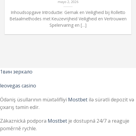
mayo 2, 2026
Inhoudsopgave Introductie: Gemak en Veiligheid bij Rolletto
Betaalmethodes met Keuzevrijheid Veiligheid en Vertrouwen
Spelervaring en […]
1вин зеркало
leovegas casino
Ödəniş üsullarının müxtəlifliyi
Mostbet
ilə sürətli depozit və
çıxarış təmin edir.
Zákaznická podpora
Mostbet
je dostupná 24/7 a reaguje
poměrně rychle.