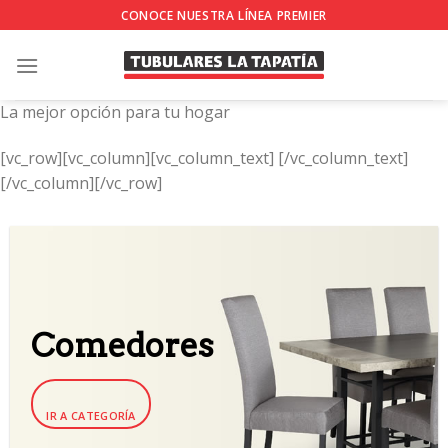
Skip
CONOCE NUESTRA LÍNEA PREMIER
to
content
La mejor opción para tu hogar
[vc_row][vc_column][vc_column_text]
[/vc_column_text]
[/vc_column][/vc_row]
Comedores
IR A CATEGORÍA