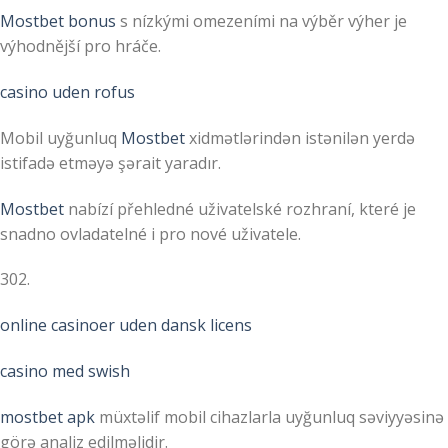
Mostbet bonus
s nízkými omezeními na výběr výher je
výhodnější pro hráče.
casino uden rofus
Mobil uyğunluq
Mostbet
xidmətlərindən istənilən yerdə
istifadə etməyə şərait yaradır.
Mostbet
nabízí přehledné uživatelské rozhraní, které je
snadno ovladatelné i pro nové uživatele.
302.
online casinoer uden dansk licens
casino med swish
mostbet apk
müxtəlif mobil cihazlarla uyğunluq səviyyəsinə
görə analiz edilməlidir.