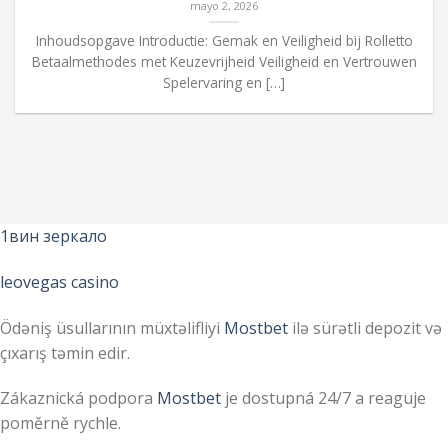
mayo 2, 2026
Inhoudsopgave Introductie: Gemak en Veiligheid bij Rolletto
Betaalmethodes met Keuzevrijheid Veiligheid en Vertrouwen
Spelervaring en […]
1вин зеркало
leovegas casino
Ödəniş üsullarının müxtəlifliyi
Mostbet
ilə sürətli depozit və
çıxarış təmin edir.
Zákaznická podpora
Mostbet
je dostupná 24/7 a reaguje
poměrně rychle.