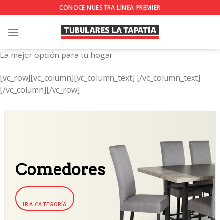
Skip
CONOCE NUESTRA LÍNEA PREMIER
to
content
La mejor opción para tu hogar
[vc_row][vc_column][vc_column_text]
[/vc_column_text]
[/vc_column][/vc_row]
Comedores
IR A CATEGORÍA