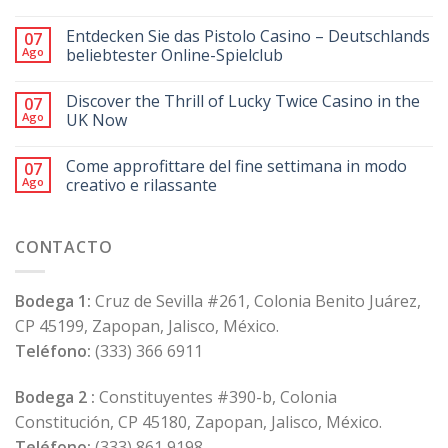
Entdecken Sie das Pistolo Casino – Deutschlands
07
Ago
beliebtester Online-Spielclub
Discover the Thrill of Lucky Twice Casino in the
07
Ago
UK Now
Come approfittare del fine settimana in modo
07
Ago
creativo e rilassante
CONTACTO
Bodega 1:
Cruz de Sevilla #261, Colonia Benito Juárez,
CP 45199, Zapopan, Jalisco, México.
Teléfono:
(333) 366 6911
Bodega 2 :
Constituyentes #390-b, Colonia
Constitución, CP 45180, Zapopan, Jalisco, México.
Teléfono:
(333) 861 9198