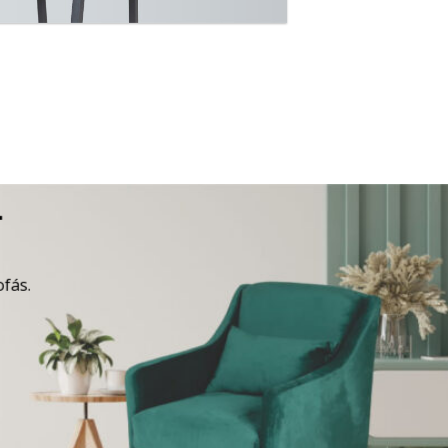
A
ofás.