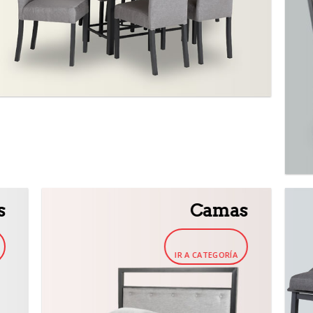
s
Camas
IR A CATEGORÍA