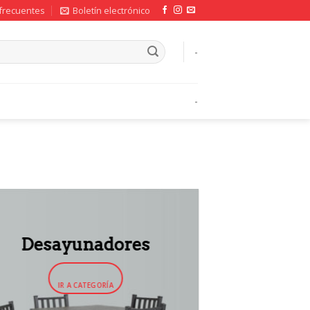
frecuentes
Boletín electrónico
-
-
Desayunadores
IR A CATEGORÍA