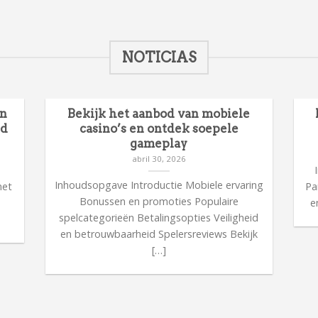
NOTICIAS
en
Bekijk het aanbod van mobiele
id
casino’s en ontdek soepele
gameplay
abril 30, 2026
n
Inhoudsopgave Introductie Mobiele ervaring
met
Pa
Bonussen en promoties Populaire
n
e
spelcategorieën Betalingsopties Veiligheid
en betrouwbaarheid Spelersreviews Bekijk
[…]