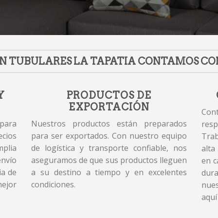
N TUBULARES LA TAPATIA CONTAMOS CO
Y
PRODUCTOS DE
EXPORTACIÓN
Cont
 para
Nuestros productos están preparados
resp
cios
para ser exportados. Con nuestro equipo
Tra
plia
de logística y transporte confiable, nos
alta
envío
aseguramos de que sus productos lleguen
en c
ia de
a su destino a tiempo y en excelentes
dur
mejor
condiciones.
nues
aquí