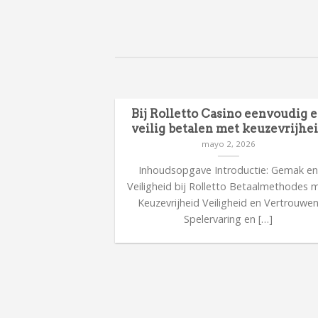
en en focus
Bij Rolletto Casino eenvoudig 
 uitdagende
veilig betalen met keuzevrijhe
s
mayo 2, 2026
26
Inhoudsopgave Introductie: Gemak e
kent verantwoord
Veiligheid bij Rolletto Betaalmethodes 
 focus tijdens
Keuzevrijheid Veiligheid en Vertrouwe
sche tips voor […]
Spelervaring en […]