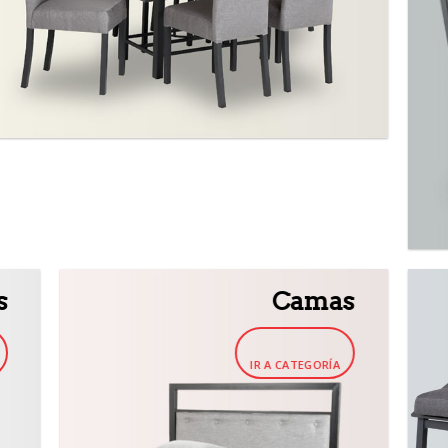
s
Camas
IR A CATEGORÍA