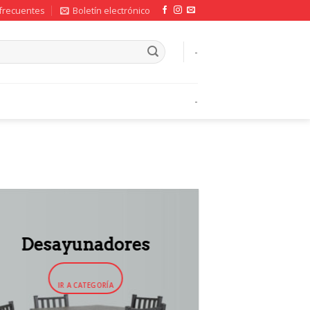
frecuentes
Boletín electrónico
-
-
Desayunadores
IR A CATEGORÍA