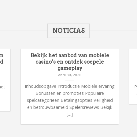
NOTICIAS
en
Bekijk het aanbod van mobiele
id
casino’s en ontdek soepele
gameplay
abril 30, 2026
n
Inhoudsopgave Introductie Mobiele ervaring
met
P
Bonussen en promoties Populaire
n
spelcategorieën Betalingsopties Veiligheid
en betrouwbaarheid Spelersreviews Bekijk
[…]