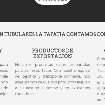
APLICAR AHORA
N TUBULARES LA TAPATIA CONTAMOS CO
Y
PRODUCTOS DE
EXPORTACIÓN
Cont
 para
Nuestros productos están preparados
resp
cios
para ser exportados. Con nuestro equipo
Tra
plia
de logística y transporte confiable, nos
alta
envío
aseguramos de que sus productos lleguen
en c
ia de
a su destino a tiempo y en excelentes
dur
mejor
condiciones.
nues
aquí