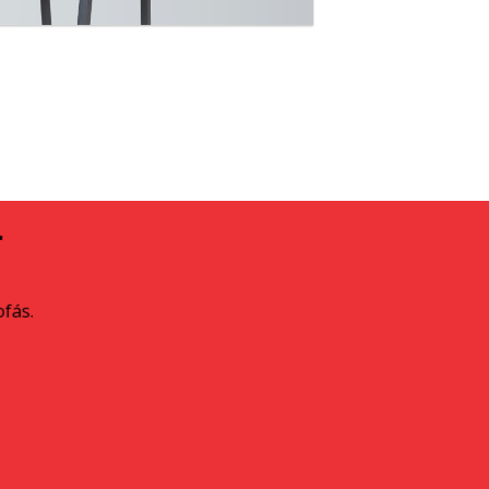
A
ofás.