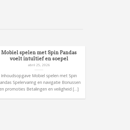
Mobiel spelen met Spin Pandas
Meer inform
voelt intuïtief en soepel
ca
abril 25, 2026
Inhoudsopgave Mobiel spelen met Spin
Inhoudsop
andas Spelervaring en navigatie Bonussen
casinorelease
en promoties Betalingen en veiligheid […]
bijzonder
Spelerv