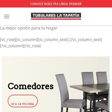
Skip
CONOCE NUESTRA LÍNEA PREMIER
to
content
La mejor opción para tu hogar
[vc_row][vc_column][vc_column_text]
[/vc_column_text]
[/vc_column][/vc_row]
Comedores
IR A CATEGORÍA