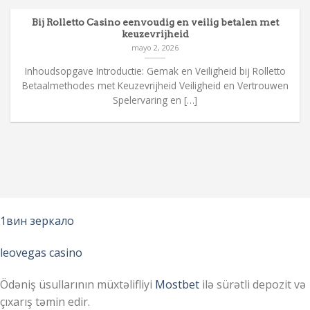
Bij Rolletto Casino eenvoudig en veilig betalen met
keuzevrijheid
mayo 2, 2026
Inhoudsopgave Introductie: Gemak en Veiligheid bij Rolletto
Betaalmethodes met Keuzevrijheid Veiligheid en Vertrouwen
Spelervaring en […]
1вин зеркало
leovegas casino
Ödəniş üsullarının müxtəlifliyi
Mostbet
ilə sürətli depozit və
çıxarış təmin edir.