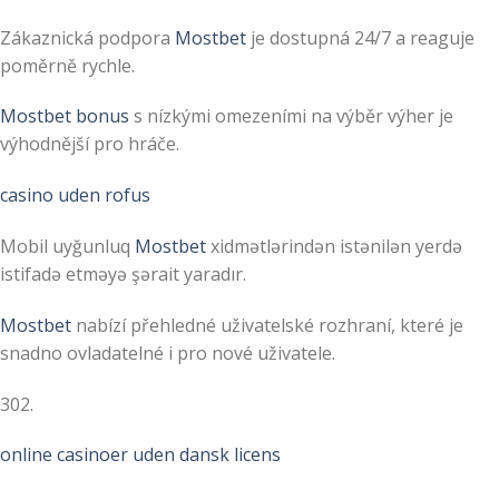
Zákaznická podpora
Mostbet
je dostupná 24/7 a reaguje
poměrně rychle.
Mostbet bonus
s nízkými omezeními na výběr výher je
výhodnější pro hráče.
casino uden rofus
Mobil uyğunluq
Mostbet
xidmətlərindən istənilən yerdə
istifadə etməyə şərait yaradır.
Mostbet
nabízí přehledné uživatelské rozhraní, které je
snadno ovladatelné i pro nové uživatele.
302.
online casinoer uden dansk licens