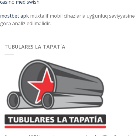
casino med swish
mostbet apk
müxtəlif mobil cihazlarla uyğunluq səviyyəsinə
görə analiz edilməlidir.
TUBULARES LA TAPATÍA