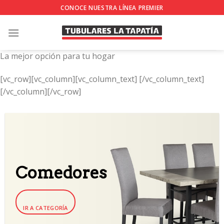
Skip
CONOCE NUESTRA LÍNEA PREMIER
to
content
La mejor opción para tu hogar
[vc_row][vc_column][vc_column_text]
[/vc_column_text]
[/vc_column][/vc_row]
Comedores
IR A CATEGORÍA