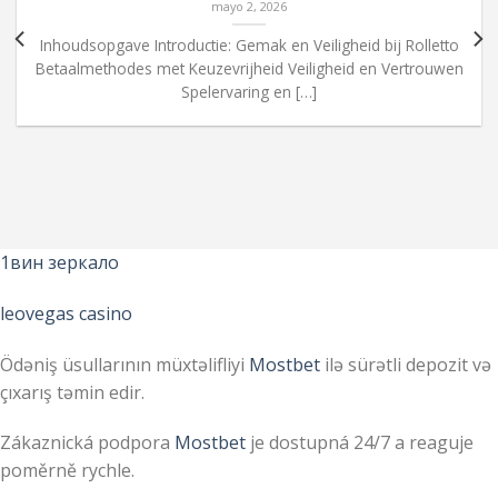
mayo 2, 2026
Inhoudsopgave Introductie: Gemak en Veiligheid bij Rolletto
Betaalmethodes met Keuzevrijheid Veiligheid en Vertrouwen
Spelervaring en […]
1вин зеркало
leovegas casino
Ödəniş üsullarının müxtəlifliyi
Mostbet
ilə sürətli depozit və
çıxarış təmin edir.
Zákaznická podpora
Mostbet
je dostupná 24/7 a reaguje
poměrně rychle.