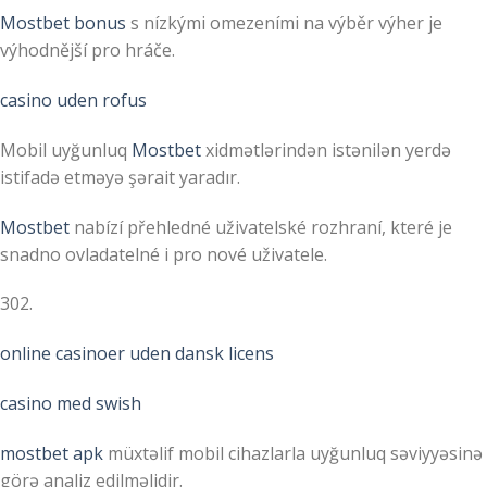
Mostbet bonus
s nízkými omezeními na výběr výher je
výhodnější pro hráče.
casino uden rofus
Mobil uyğunluq
Mostbet
xidmətlərindən istənilən yerdə
istifadə etməyə şərait yaradır.
Mostbet
nabízí přehledné uživatelské rozhraní, které je
snadno ovladatelné i pro nové uživatele.
302.
online casinoer uden dansk licens
casino med swish
mostbet apk
müxtəlif mobil cihazlarla uyğunluq səviyyəsinə
görə analiz edilməlidir.