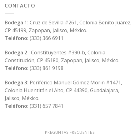
Thrills
CONTACTO
of
Lizaro
Casino
Bodega 1:
Cruz de Sevilla #261, Colonia Benito Juárez,
in
CP 45199, Zapopan, Jalisco, México.
the
UK
Teléfono:
(333) 366 6911
Online
Gaming
Bodega 2 :
Constituyentes #390-b, Colonia
Scene
Constitución, CP 45180, Zapopan, Jalisco, México.
Teléfono:
(333) 861 9198
Bodega 3:
Periférico Manuel Gómez Morin #1471,
Colonia Huentitán el Alto, CP 44390, Guadalajara,
Jalisco, México.
Teléfono:
(331) 657 7841
PREGUNTAS FRECUENTES