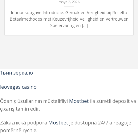
mayo 2, 2026
Inhoudsopgave Introductie: Gemak en Veiligheid bij Rolletto
Betaalmethodes met Keuzevrijheid Veiligheid en Vertrouwen
Spelervaring en […]
1вин зеркало
leovegas casino
Ödəniş üsullarının müxtəlifliyi
Mostbet
ilə sürətli depozit və
çıxarış təmin edir.
Zákaznická podpora
Mostbet
je dostupná 24/7 a reaguje
poměrně rychle.