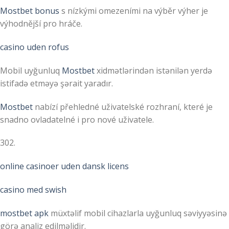
Mostbet bonus
s nízkými omezeními na výběr výher je
výhodnější pro hráče.
casino uden rofus
Mobil uyğunluq
Mostbet
xidmətlərindən istənilən yerdə
istifadə etməyə şərait yaradır.
Mostbet
nabízí přehledné uživatelské rozhraní, které je
snadno ovladatelné i pro nové uživatele.
302.
online casinoer uden dansk licens
casino med swish
mostbet apk
müxtəlif mobil cihazlarla uyğunluq səviyyəsinə
görə analiz edilməlidir.