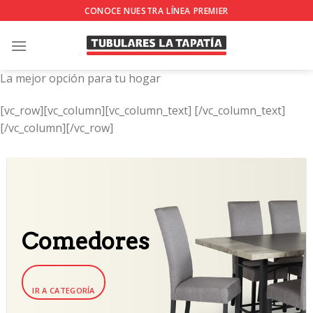
Skip
CONOCE NUESTRA LÍNEA PREMIER
to
content
La mejor opción para tu hogar
[vc_row][vc_column][vc_column_text]
[/vc_column_text]
[/vc_column][/vc_row]
Comedores
IR A CATEGORÍA