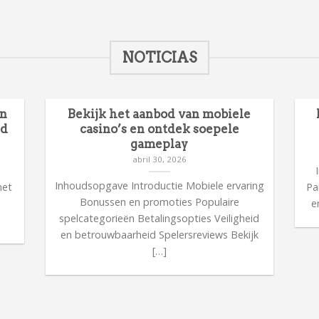
NOTICIAS
en
Bekijk het aanbod van mobiele
id
casino’s en ontdek soepele
gameplay
abril 30, 2026
n
Inhoudsopgave Introductie Mobiele ervaring
met
Pa
Bonussen en promoties Populaire
n
e
spelcategorieën Betalingsopties Veiligheid
en betrouwbaarheid Spelersreviews Bekijk
[…]