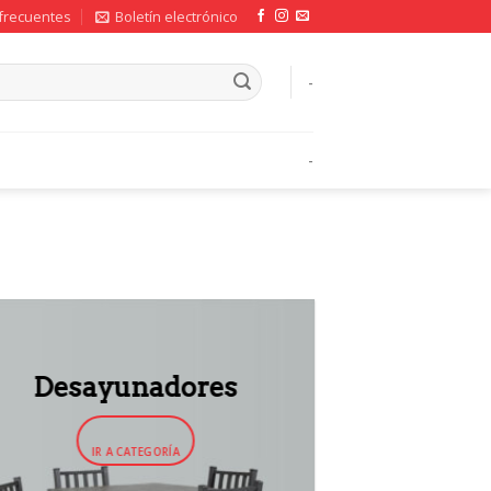
frecuentes
Boletín electrónico
-
-
Desayunadores
IR A CATEGORÍA