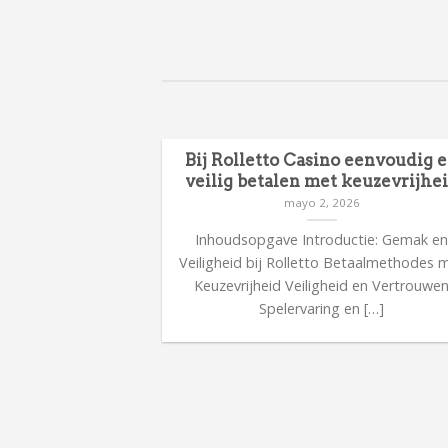
en en focus
Bij Rolletto Casino eenvoudig 
 uitdagende
veilig betalen met keuzevrijhe
s
mayo 2, 2026
26
Inhoudsopgave Introductie: Gemak e
kent verantwoord
Veiligheid bij Rolletto Betaalmethodes 
 focus tijdens
Keuzevrijheid Veiligheid en Vertrouwe
sche tips voor […]
Spelervaring en […]