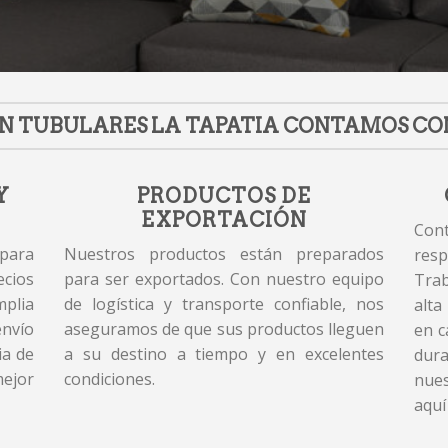
N TUBULARES LA TAPATIA CONTAMOS CO
Y
PRODUCTOS DE
EXPORTACIÓN
Cont
 para
Nuestros productos están preparados
resp
cios
para ser exportados. Con nuestro equipo
Tra
plia
de logística y transporte confiable, nos
alta
envío
aseguramos de que sus productos lleguen
en c
ia de
a su destino a tiempo y en excelentes
dur
mejor
condiciones.
nues
aquí