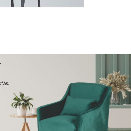
A
ofás.