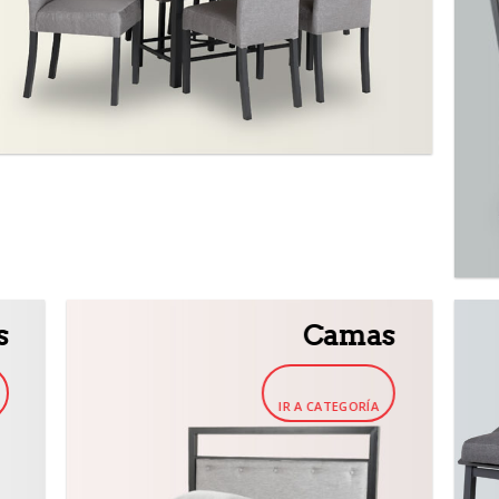
s
Camas
IR A CATEGORÍA