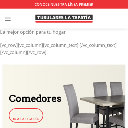
Skip
CONOCE NUESTRA LÍNEA PREMIER
to
content
La mejor opción para tu hogar
[vc_row][vc_column][vc_column_text]
[/vc_column_text]
[/vc_column][/vc_row]
Comedores
IR A CATEGORÍA