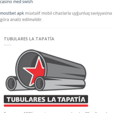
casino med swish
mostbet apk
müxtəlif mobil cihazlarla uyğunluq səviyyəsinə
görə analiz edilməlidir.
TUBULARES LA TAPATÍA