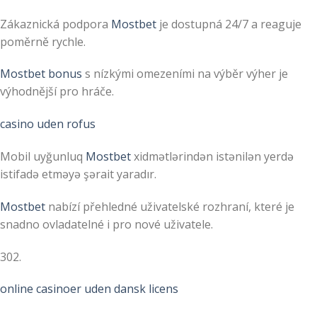
Zákaznická podpora
Mostbet
je dostupná 24/7 a reaguje
poměrně rychle.
Mostbet bonus
s nízkými omezeními na výběr výher je
výhodnější pro hráče.
casino uden rofus
Mobil uyğunluq
Mostbet
xidmətlərindən istənilən yerdə
istifadə etməyə şərait yaradır.
Mostbet
nabízí přehledné uživatelské rozhraní, které je
snadno ovladatelné i pro nové uživatele.
302.
online casinoer uden dansk licens