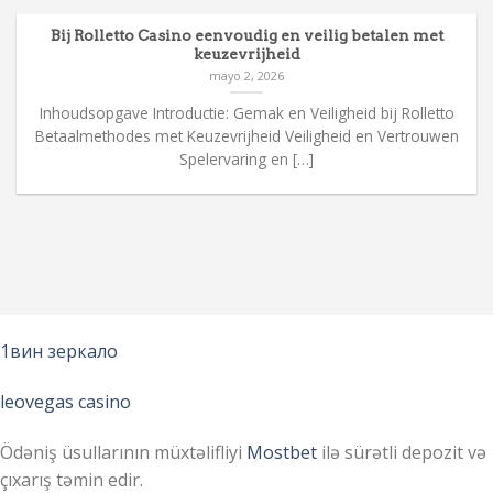
Bij Rolletto Casino eenvoudig en veilig betalen met
keuzevrijheid
mayo 2, 2026
Inhoudsopgave Introductie: Gemak en Veiligheid bij Rolletto
Betaalmethodes met Keuzevrijheid Veiligheid en Vertrouwen
Spelervaring en […]
1вин зеркало
leovegas casino
Ödəniş üsullarının müxtəlifliyi
Mostbet
ilə sürətli depozit və
çıxarış təmin edir.