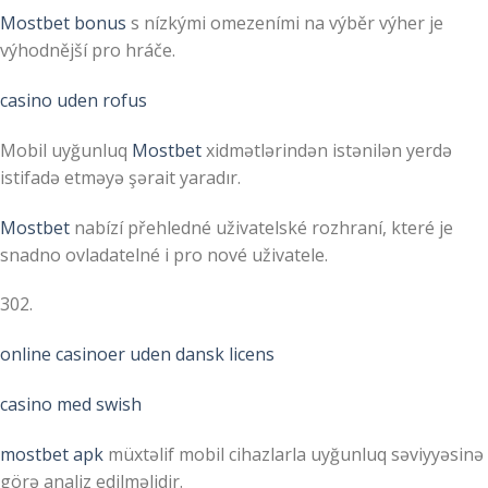
Mostbet bonus
s nízkými omezeními na výběr výher je
výhodnější pro hráče.
casino uden rofus
Mobil uyğunluq
Mostbet
xidmətlərindən istənilən yerdə
istifadə etməyə şərait yaradır.
Mostbet
nabízí přehledné uživatelské rozhraní, které je
snadno ovladatelné i pro nové uživatele.
302.
online casinoer uden dansk licens
casino med swish
mostbet apk
müxtəlif mobil cihazlarla uyğunluq səviyyəsinə
görə analiz edilməlidir.