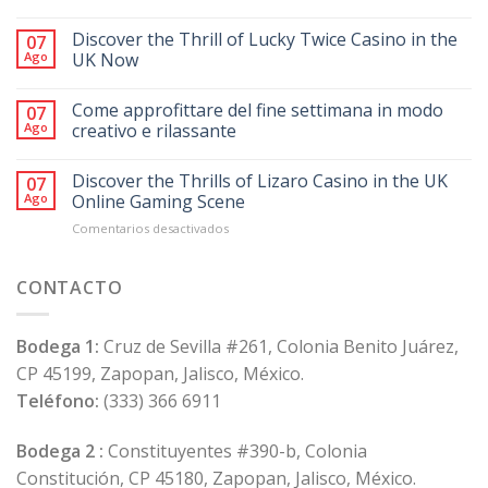
Discover the Thrill of Lucky Twice Casino in the
07
Ago
UK Now
Come approfittare del fine settimana in modo
07
Ago
creativo e rilassante
Discover the Thrills of Lizaro Casino in the UK
07
Ago
Online Gaming Scene
en
Comentarios desactivados
Discover
the
Thrills
CONTACTO
of
Lizaro
Casino
Bodega 1:
Cruz de Sevilla #261, Colonia Benito Juárez,
in
CP 45199, Zapopan, Jalisco, México.
the
UK
Teléfono:
(333) 366 6911
Online
Gaming
Bodega 2 :
Constituyentes #390-b, Colonia
Scene
Constitución, CP 45180, Zapopan, Jalisco, México.