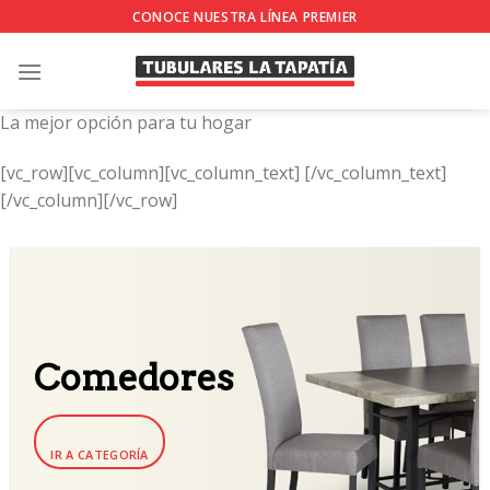
Skip
CONOCE NUESTRA LÍNEA PREMIER
to
content
La mejor opción para tu hogar
[vc_row][vc_column][vc_column_text]
[/vc_column_text]
[/vc_column][/vc_row]
Comedores
IR A CATEGORÍA