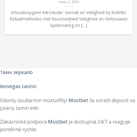
mayo 2, 2026
Inhoudsopgave Introductie: Gemak en Veiligheid bij Rolletto
Betaalmethodes met Keuzevrijheid Veiligheid en Vertrouwen
Spelervaring en […]
1вин зеркало
leovegas casino
Ödəniş üsullarının müxtəlifliyi
Mostbet
ilə sürətli depozit və
çıxarış təmin edir.
Zákaznická podpora
Mostbet
je dostupná 24/7 a reaguje
poměrně rychle.