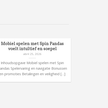
Mobiel spelen met Spin Pandas
Meer inform
voelt intuïtief en soepel
ca
abril 25, 2026
Inhoudsopgave Mobiel spelen met Spin
Inhoudsop
andas Spelervaring en navigatie Bonussen
casinorelease
en promoties Betalingen en veiligheid […]
bijzonder
Spelerv