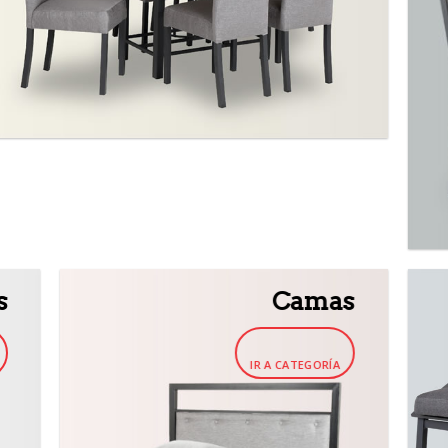
s
Camas
IR A CATEGORÍA