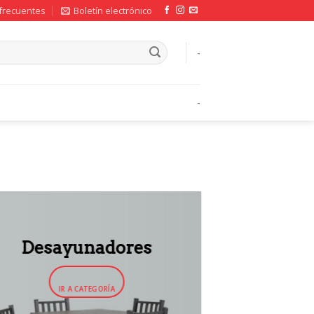
frecuentes
Boletín electrónico
-
-
Desayunadores
IR A CATEGORÍA