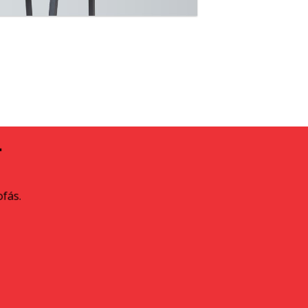
A
ofás.