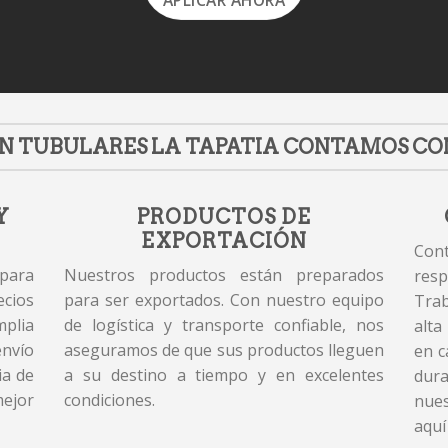
APLICAR AHORA
N TUBULARES LA TAPATIA CONTAMOS CO
Y
PRODUCTOS DE
EXPORTACIÓN
Cont
 para
Nuestros productos están preparados
resp
cios
para ser exportados. Con nuestro equipo
Tra
plia
de logística y transporte confiable, nos
alta
envío
aseguramos de que sus productos lleguen
en c
ia de
a su destino a tiempo y en excelentes
dur
mejor
condiciones.
nues
aquí