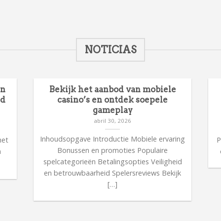
NOTICIAS
en
Bekijk het aanbod van mobiele
id
casino’s en ontdek soepele
gameplay
abril 30, 2026
n
Inhoudsopgave Introductie Mobiele ervaring
met
P
Bonussen en promoties Populaire
n
spelcategorieën Betalingsopties Veiligheid
en betrouwbaarheid Spelersreviews Bekijk
[…]