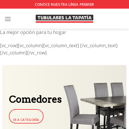
Skip
CONOCE NUESTRA LÍNEA PREMIER
to
content
La mejor opción para tu hogar
[vc_row][vc_column][vc_column_text]
[/vc_column_text]
[/vc_column][/vc_row]
Comedores
IR A CATEGORÍA