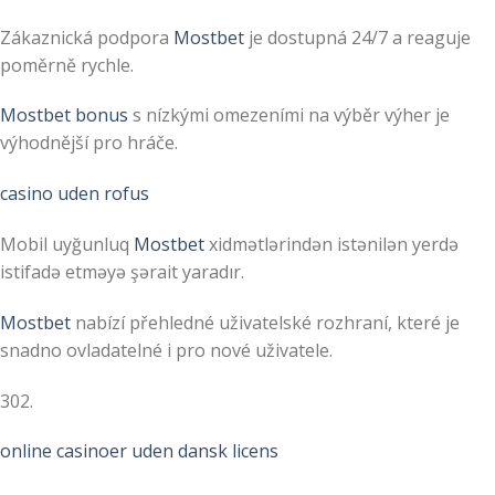
Zákaznická podpora
Mostbet
je dostupná 24/7 a reaguje
poměrně rychle.
Mostbet bonus
s nízkými omezeními na výběr výher je
výhodnější pro hráče.
casino uden rofus
Mobil uyğunluq
Mostbet
xidmətlərindən istənilən yerdə
istifadə etməyə şərait yaradır.
Mostbet
nabízí přehledné uživatelské rozhraní, které je
snadno ovladatelné i pro nové uživatele.
302.
online casinoer uden dansk licens