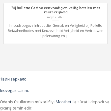
Bij Rolletto Casino eenvoudig en veilig betalen met
keuzevrijheid
mayo 2, 2026
Inhoudsopgave Introductie: Gemak en Veiligheid bij Rolletto
Betaalmethodes met Keuzevrijheid Veiligheid en Vertrouwen
Spelervaring en […]
1вин зеркало
leovegas casino
Ödəniş üsullarının müxtəlifliyi
Mostbet
ilə sürətli depozit və
çıxarış təmin edir.