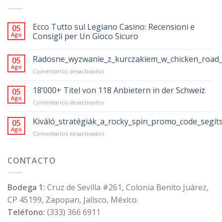
Ecco Tutto sul Legiano Casino: Recensioni e
05
Ago
Consigli per Un Gioco Sicuro
Radosne_wyzwanie_z_kurczakiem_w_chicken_road_
05
Ago
en
Comentarios desactivados
Radosne_wyzwanie_z_kurczakiem_w_chicke
18’000+ Titel von 118 Anbietern in der Schweiz
05
Ago
en
Comentarios desactivados
18’000+
Titel
Kiváló_stratégiák_a_rocky_spin_promo_code_segít
05
von
Ago
en
Comentarios desactivados
118
Kiváló_stratégiák_a_rocky_spin_promo_code
Anbietern
in
CONTACTO
der
Schweiz
Bodega 1:
Cruz de Sevilla #261, Colonia Benito Juárez,
CP 45199, Zapopan, Jalisco, México.
Teléfono:
(333) 366 6911