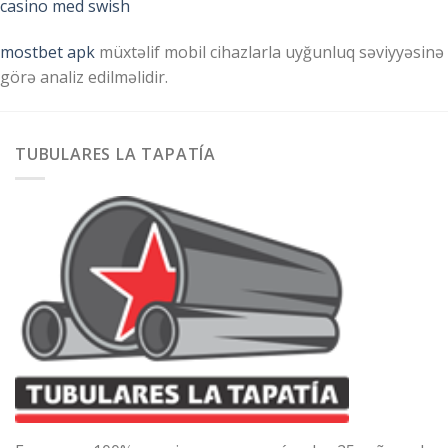
casino med swish
mostbet apk
müxtəlif mobil cihazlarla uyğunluq səviyyəsinə
görə analiz edilməlidir.
TUBULARES LA TAPATÍA