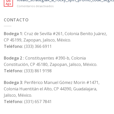
05
von
Ago
en
Comentarios desactivados
118
Kiváló_stratégiák_a_rocky_spin_promo_code
Anbietern
in
CONTACTO
der
Schweiz
Bodega 1:
Cruz de Sevilla #261, Colonia Benito Juárez,
CP 45199, Zapopan, Jalisco, México.
Teléfono:
(333) 366 6911
Bodega 2 :
Constituyentes #390-b, Colonia
Constitución, CP 45180, Zapopan, Jalisco, México.
Teléfono:
(333) 861 9198
Bodega 3:
Periférico Manuel Gómez Morin #1471,
Colonia Huentitán el Alto, CP 44390, Guadalajara,
Jalisco, México.
Teléfono:
(331) 657 7841