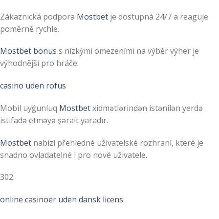
Zákaznická podpora
Mostbet
je dostupná 24/7 a reaguje
poměrně rychle.
Mostbet bonus
s nízkými omezeními na výběr výher je
výhodnější pro hráče.
casino uden rofus
Mobil uyğunluq
Mostbet
xidmətlərindən istənilən yerdə
istifadə etməyə şərait yaradır.
Mostbet
nabízí přehledné uživatelské rozhraní, které je
snadno ovladatelné i pro nové uživatele.
302.
online casinoer uden dansk licens