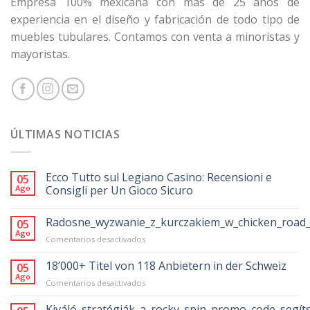
Empresa 100% mexicana con más de 25 años de
experiencia en el diseño y fabricación de todo tipo de
muebles tubulares. Contamos con venta a minoristas y
mayoristas.
ÚLTIMAS NOTICIAS
Ecco Tutto sul Legiano Casino: Recensioni e
05
Ago
Consigli per Un Gioco Sicuro
Radosne_wyzwanie_z_kurczakiem_w_chicken_road_
05
Ago
en
Comentarios desactivados
Radosne_wyzwanie_z_kurczakiem_w_chicke
18’000+ Titel von 118 Anbietern in der Schweiz
05
Ago
en
Comentarios desactivados
18’000+
Titel
Kiváló_stratégiák_a_rocky_spin_promo_code_segít