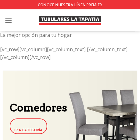
Skip
CONOCE NUESTRA LÍNEA PREMIER
to
content
La mejor opción para tu hogar
[vc_row][vc_column][vc_column_text]
[/vc_column_text]
[/vc_column][/vc_row]
Comedores
IR A CATEGORÍA