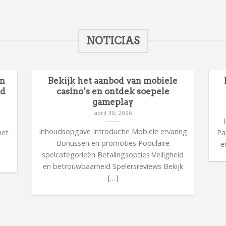
NOTICIAS
en
Bekijk het aanbod van mobiele
id
casino’s en ontdek soepele
gameplay
abril 30, 2026
n
Inhoudsopgave Introductie Mobiele ervaring
met
Pa
Bonussen en promoties Populaire
n
e
spelcategorieën Betalingsopties Veiligheid
en betrouwbaarheid Spelersreviews Bekijk
[…]