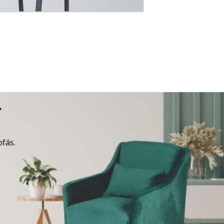
A
ofás.