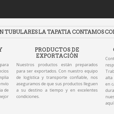
N TUBULARES LA TAPATIA CONTAMOS CO
Y
PRODUCTOS DE
EXPORTACIÓN
Cont
 para
Nuestros productos están preparados
resp
cios
para ser exportados. Con nuestro equipo
Tra
plia
de logística y transporte confiable, nos
alta
envío
aseguramos de que sus productos lleguen
en c
ia de
a su destino a tiempo y en excelentes
dur
mejor
condiciones.
nues
aquí