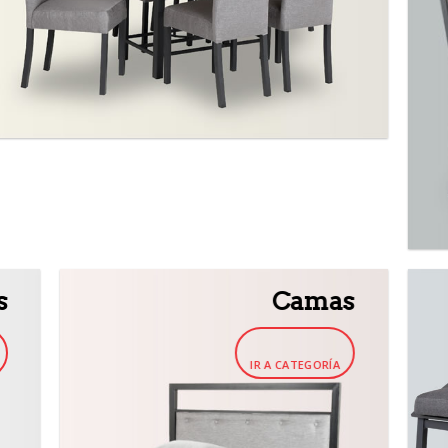
s
Camas
IR A CATEGORÍA