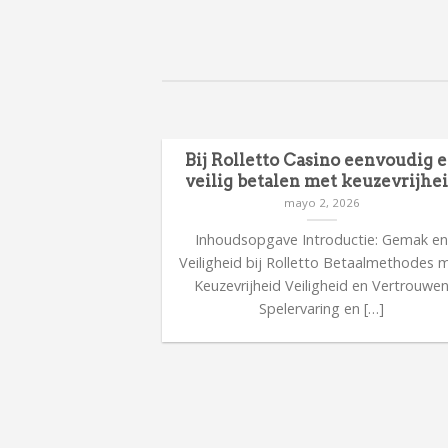
en en focus
Bij Rolletto Casino eenvoudig 
 uitdagende
veilig betalen met keuzevrijhe
s
mayo 2, 2026
26
Inhoudsopgave Introductie: Gemak e
kent verantwoord
Veiligheid bij Rolletto Betaalmethodes 
 focus tijdens
Keuzevrijheid Veiligheid en Vertrouwe
sche tips voor […]
Spelervaring en […]