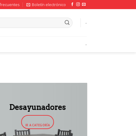
frecuentes
Boletín electrónico
-
-
Desayunadores
IR A CATEGORÍA