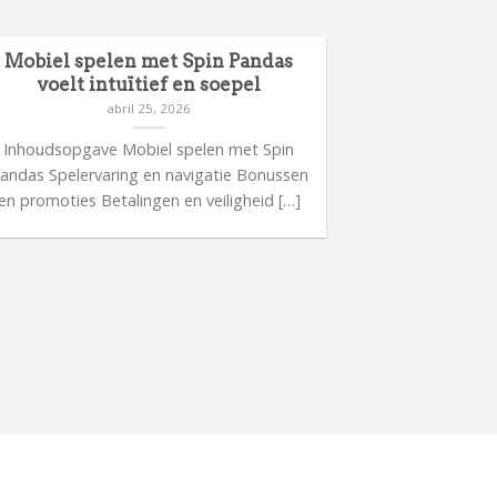
Mobiel spelen met Spin Pandas
Meer inform
voelt intuïtief en soepel
ca
abril 25, 2026
Inhoudsopgave Mobiel spelen met Spin
Inhoudsop
andas Spelervaring en navigatie Bonussen
casinorelease
en promoties Betalingen en veiligheid […]
bijzonder
Spelerv