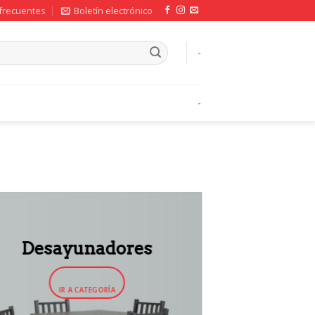
frecuentes
Boletín electrónico
-
-
Desayunadores
IR A CATEGORÍA