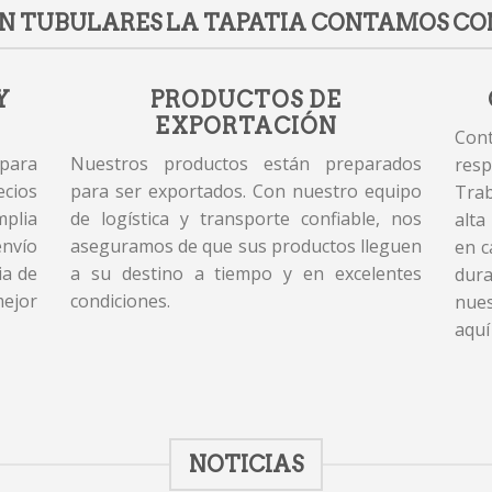
N TUBULARES LA TAPATIA CONTAMOS CO
Y
PRODUCTOS DE
EXPORTACIÓN
Cont
 para
Nuestros productos están preparados
resp
cios
para ser exportados. Con nuestro equipo
Tra
plia
de logística y transporte confiable, nos
alta
envío
aseguramos de que sus productos lleguen
en c
ia de
a su destino a tiempo y en excelentes
dur
mejor
condiciones.
nues
aquí
NOTICIAS