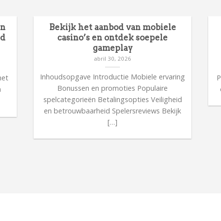
en
Bekijk het aanbod van mobiele
id
casino’s en ontdek soepele
gameplay
abril 30, 2026
n
Inhoudsopgave Introductie Mobiele ervaring
met
P
Bonussen en promoties Populaire
n
spelcategorieën Betalingsopties Veiligheid
en betrouwbaarheid Spelersreviews Bekijk
[…]