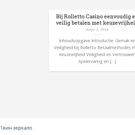
Bij Rolletto Casino eenvoudig 
veilig betalen met keuzevrijhe
mayo 2, 2026
Inhoudsopgave Introductie: Gemak e
Veiligheid bij Rolletto Betaalmethodes 
Keuzevrijheid Veiligheid en Vertrouwe
Spelervaring en […]
1вин зеркало