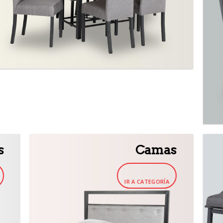
s
Camas
IR A CATEGORÍA