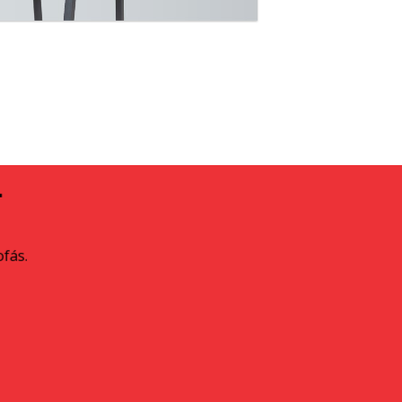
A
ofás.