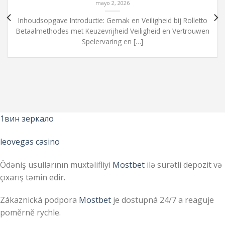
mayo 2, 2026
Inhoudsopgave Introductie: Gemak en Veiligheid bij Rolletto
Betaalmethodes met Keuzevrijheid Veiligheid en Vertrouwen
Spelervaring en […]
1вин зеркало
leovegas casino
Ödəniş üsullarının müxtəlifliyi
Mostbet
ilə sürətli depozit və
çıxarış təmin edir.
Zákaznická podpora
Mostbet
je dostupná 24/7 a reaguje
poměrně rychle.