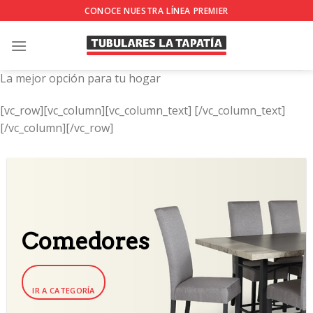
Skip
CONOCE NUESTRA LÍNEA PREMIER
to
content
La mejor opción para tu hogar
[vc_row][vc_column][vc_column_text]
[/vc_column_text]
[/vc_column][/vc_row]
Comedores
IR A CATEGORÍA