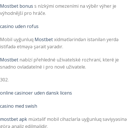
Mostbet bonus
s nízkými omezeními na výběr výher je
výhodnější pro hráče.
casino uden rofus
Mobil uyğunluq
Mostbet
xidmətlərindən istənilən yerdə
istifadə etməyə şərait yaradır.
Mostbet
nabízí přehledné uživatelské rozhraní, které je
snadno ovladatelné i pro nové uživatele.
302.
online casinoer uden dansk licens
casino med swish
mostbet apk
müxtəlif mobil cihazlarla uyğunluq səviyyəsinə
görə analiz edilməlidir.