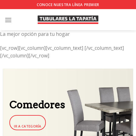
Skip
CONOCE NUESTRA LÍNEA PREMIER
to
content
La mejor opción para tu hogar
[vc_row][vc_column][vc_column_text]
[/vc_column_text]
[/vc_column][/vc_row]
Comedores
IR A CATEGORÍA