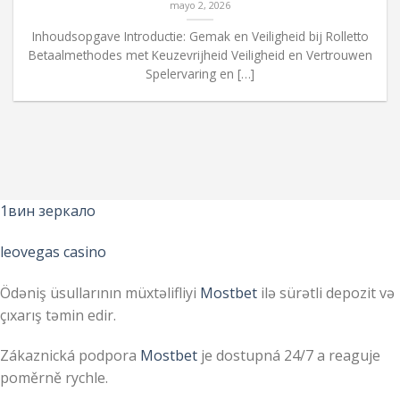
mayo 2, 2026
Inhoudsopgave Introductie: Gemak en Veiligheid bij Rolletto
Betaalmethodes met Keuzevrijheid Veiligheid en Vertrouwen
Spelervaring en […]
1вин зеркало
leovegas casino
Ödəniş üsullarının müxtəlifliyi
Mostbet
ilə sürətli depozit və
çıxarış təmin edir.
Zákaznická podpora
Mostbet
je dostupná 24/7 a reaguje
poměrně rychle.