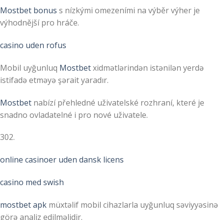
Mostbet bonus
s nízkými omezeními na výběr výher je
výhodnější pro hráče.
casino uden rofus
Mobil uyğunluq
Mostbet
xidmətlərindən istənilən yerdə
istifadə etməyə şərait yaradır.
Mostbet
nabízí přehledné uživatelské rozhraní, které je
snadno ovladatelné i pro nové uživatele.
302.
online casinoer uden dansk licens
casino med swish
mostbet apk
müxtəlif mobil cihazlarla uyğunluq səviyyəsinə
görə analiz edilməlidir.