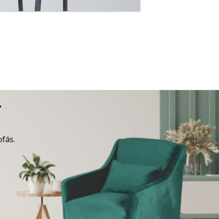
A
ofás.