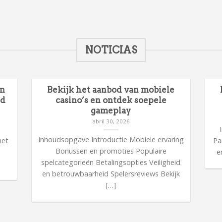
NOTICIAS
en
Bekijk het aanbod van mobiele
id
casino’s en ontdek soepele
gameplay
abril 30, 2026
n
Inhoudsopgave Introductie Mobiele ervaring
met
Pa
Bonussen en promoties Populaire
n
e
spelcategorieën Betalingsopties Veiligheid
en betrouwbaarheid Spelersreviews Bekijk
[…]