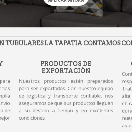
APLICAR AHORA
N TUBULARES LA TAPATIA CONTAMOS CO
Y
PRODUCTOS DE
EXPORTACIÓN
Cont
 para
Nuestros productos están preparados
resp
cios
para ser exportados. Con nuestro equipo
Tra
plia
de logística y transporte confiable, nos
alta
envío
aseguramos de que sus productos lleguen
en c
ia de
a su destino a tiempo y en excelentes
dur
mejor
condiciones.
nues
aquí