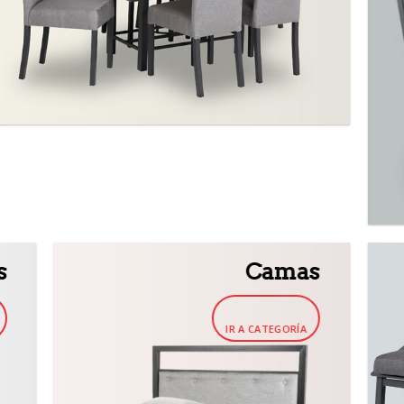
s
Camas
IR A CATEGORÍA