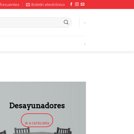
frecuentes
Boletín electrónico
-
-
Desayunadores
IR A CATEGORÍA