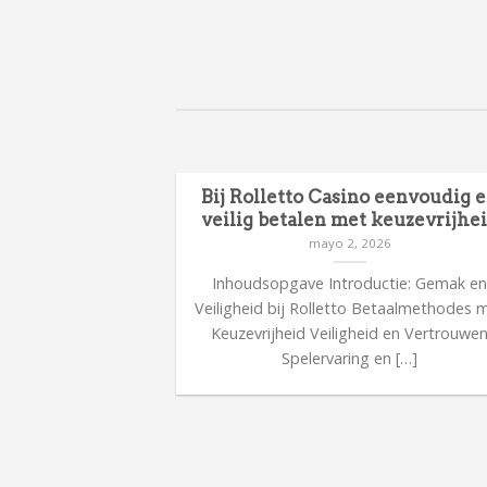
en en focus
Bij Rolletto Casino eenvoudig 
 uitdagende
veilig betalen met keuzevrijhe
s
mayo 2, 2026
26
Inhoudsopgave Introductie: Gemak e
kent verantwoord
Veiligheid bij Rolletto Betaalmethodes 
 focus tijdens
Keuzevrijheid Veiligheid en Vertrouwe
sche tips voor […]
Spelervaring en […]