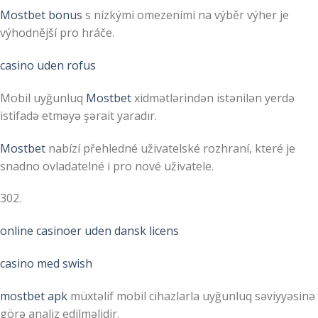
Mostbet bonus
s nízkými omezeními na výběr výher je
výhodnější pro hráče.
casino uden rofus
Mobil uyğunluq
Mostbet
xidmətlərindən istənilən yerdə
istifadə etməyə şərait yaradır.
Mostbet
nabízí přehledné uživatelské rozhraní, které je
snadno ovladatelné i pro nové uživatele.
302.
online casinoer uden dansk licens
casino med swish
mostbet apk
müxtəlif mobil cihazlarla uyğunluq səviyyəsinə
görə analiz edilməlidir.