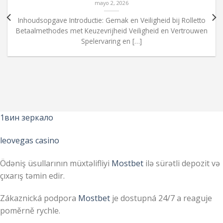
mayo 2, 2026
Inhoudsopgave Introductie: Gemak en Veiligheid bij Rolletto
Betaalmethodes met Keuzevrijheid Veiligheid en Vertrouwen
Spelervaring en […]
1вин зеркало
leovegas casino
Ödəniş üsullarının müxtəlifliyi
Mostbet
ilə sürətli depozit və
çıxarış təmin edir.
Zákaznická podpora
Mostbet
je dostupná 24/7 a reaguje
poměrně rychle.