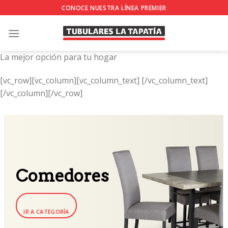
Skip
CONOCE NUESTRA LÍNEA PREMIER
to
content
La mejor opción para tu hogar
[vc_row][vc_column][vc_column_text]
[/vc_column_text]
[/vc_column][/vc_row]
Comedores
IR A CATEGORÍA