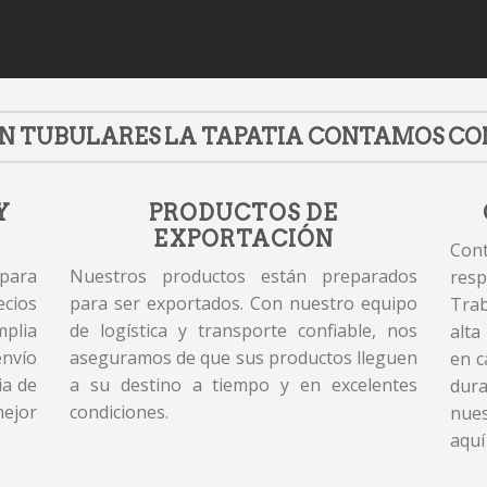
N TUBULARES LA TAPATIA CONTAMOS CO
Y
PRODUCTOS DE
EXPORTACIÓN
Cont
 para
Nuestros productos están preparados
resp
cios
para ser exportados. Con nuestro equipo
Tra
plia
de logística y transporte confiable, nos
alta
envío
aseguramos de que sus productos lleguen
en c
ia de
a su destino a tiempo y en excelentes
dur
mejor
condiciones.
nues
aquí