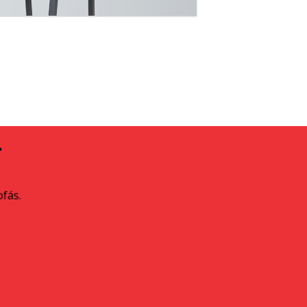
A
ofás.