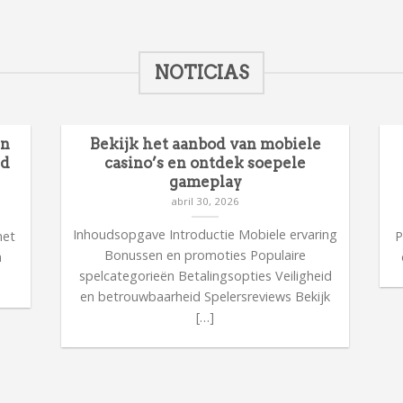
NOTICIAS
en
Bekijk het aanbod van mobiele
id
casino’s en ontdek soepele
gameplay
abril 30, 2026
n
Inhoudsopgave Introductie Mobiele ervaring
met
P
Bonussen en promoties Populaire
n
spelcategorieën Betalingsopties Veiligheid
en betrouwbaarheid Spelersreviews Bekijk
[…]