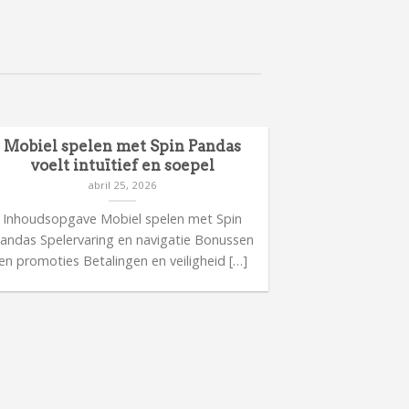
Mobiel spelen met Spin Pandas
Meer inform
voelt intuïtief en soepel
ca
abril 25, 2026
Inhoudsopgave Mobiel spelen met Spin
Inhoudsop
andas Spelervaring en navigatie Bonussen
casinorelease
en promoties Betalingen en veiligheid […]
bijzonder
Spelerv