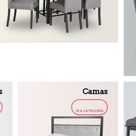
s
Camas
IR A CATEGORÍA