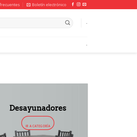
frecuentes
Boletín electrónico
-
-
Desayunadores
IR A CATEGORÍA